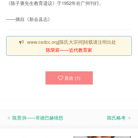
《陈子褒先生教育遗议》于1952年在广州刊行。
——摘自《新会县志》
www.csdzc.org[陈氏大宗祠]转载请注明出处
陈荣衮——近代教育家
喜欢 (
1
)
陈景润——哥德巴赫猜想
陈氏略考