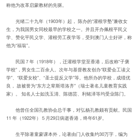
称他为改革启蒙教材的先驱。
光绪二十九年（1903年）起， 陈办的“灌根学塾”兼收女
生，为我国男女同校最早的学校之一。并且开办佩根平民义
学、赞化平民义学、灌根劳工夜学等，受到澳门人士好评，称
他为“福翁”。
民国７年（1918年），迁灌根学堂至香港，后改称“子褒
学校”，男女生二百余人。次年与基督教友创办“联爱会工读义
学”、“联爱女校”、“圣士提反义学”等。他所办的学校，成绩优
良， 故被誉为“东方之辈斯塔洛齐”（瑞士著名儿童教育实践
家）。 知名人士如洗玉清、陈德芸、利铭泽等均受业陈门。
他曾任全国孔教协会总干事，对弘杨孔教颇有贡献。民国
11 年（1922年）５月29日病逝香港，终年61岁。
生平除著童蒙课本外，论著由门人收集约30万字，编为