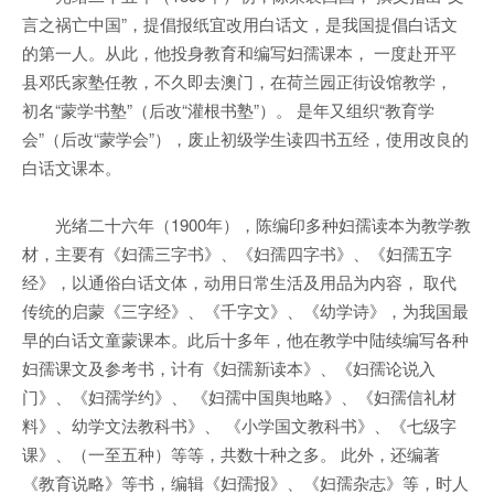
言之祸亡中国”，提倡报纸宜改用白话文，是我国提倡白话文
的第一人。从此，他投身教育和编写妇孺课本， 一度赴开平
县邓氏家塾任教，不久即去澳门，在荷兰园正街设馆教学，
初名“蒙学书塾”（后改“灌根书塾”）。 是年又组织“教育学
会”（后改“蒙学会”），废止初级学生读四书五经，使用改良的
白话文课本。
光绪二十六年（1900年），陈编印多种妇孺读本为教学教
材，主要有《妇孺三字书》、《妇孺四字书》、《妇孺五字
经》，以通俗白话文体，动用日常生活及用品为内容， 取代
传统的启蒙《三字经》、《千字文》、《幼学诗》，为我国最
早的白话文童蒙课本。此后十多年，他在教学中陆续编写各种
妇孺课文及参考书，计有《妇孺新读本》、《妇孺论说入
门》、《妇孺学约》、 《妇孺中国舆地略》、《妇孺信礼材
料》、幼学文法教科书》、 《小学国文教科书》、《七级字
课》、（一至五种）等等，共数十种之多。 此外，还编著
《教育说略》等书，编辑《妇孺报》、《妇孺杂志》等，时人