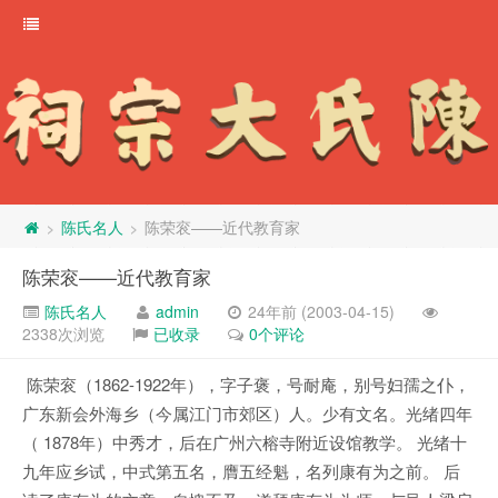
陈氏名人
陈荣衮——近代教育家
>
>
陈荣衮——近代教育家
陈氏名人
admin
24年前 (2003-04-15)
2338次浏览
已收录
0个评论
陈荣衮（1862-1922年），字子褒，号耐庵，别号妇孺之仆，
广东新会外海乡（今属江门市郊区）人。少有文名。光绪四年
（ 1878年）中秀才，后在广州六榕寺附近设馆教学。 光绪十
九年应乡试，中式第五名，膺五经魁，名列康有为之前。 后