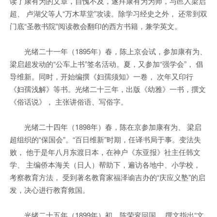
读了康有为的文章，自愧不及，遂拜康有为为师，与邑人梁启
超、 卢湖父等人“万木草堂”攻读。除学习经史之外， 还常到双
门底“圣教书院”阅读教会翻印的西方书籍，兼学英文。
光绪二十一年（1895年）春，陈上京会试，参加康有为、
梁启超发动的“公车上书”签名活动。夏，又参加“强学会”， 倡
导维新。同时，开始编撰《妇孺须知》一卷， 次年又印行
《妇孺浅解》等书。光绪二十三年，出版《幼雅》一书，撰文
《俗话说》， 主张讲俗语、写俗字。
光绪二十四年（1898年）春，陈在京参加康有为、 梁启
超组织的“保国会”。“百日维新”时期，任译书局于事。变法失
败， 他于是年八月东渡日本，在神户《东亚报》社主任韩文
学、 主编侨本海关（日人）帮助下，遍访各地中、小学校，
考察教育方法， 受到著名教育家福泽谕吉办的“庆应义塾”的启
发，决心进行教育救国。
光绪二十五年（1899年）初，陈荣衮回国， 撰文指出“文