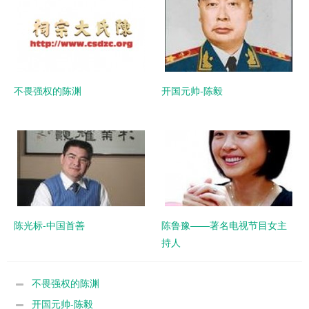
不畏强权的陈渊
开国元帅-陈毅
陈光标-中国首善
陈鲁豫——著名电视节目女主
持人
不畏强权的陈渊
开国元帅-陈毅