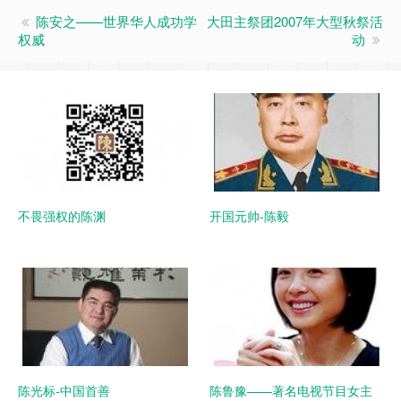
陈安之——世界华人成功学
大田主祭团2007年大型秋祭活
权威
动
不畏强权的陈渊
开国元帅-陈毅
陈光标-中国首善
陈鲁豫——著名电视节目女主