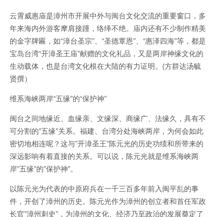
云霄威惠庙是漳州市开展中外与闽台文化交流的重要窗口，多
年来海内外游客摩肩接踵，络绎不绝。庙内还有不少制作精美
的金字牌匾，如“漳台圣宗”、“圣德覃恩”、“惠泽四海”等，都是
宝岛台湾“开漳圣王庙”献赠的文化礼品，又是两岸神缘文化的
生动载体，也是台湾文化根在大陆的有力证明。(方群达汤毓
贤撰）
维系海峡两岸“五缘”的“保护神”
闽台之间地缘近、血缘亲、文缘深、商缘广、法缘久，具有不
可分割的”五缘”关系。福建、台湾分处海峡两岸，为何会如此
密切地相连呢？这与”开漳圣王”陈元光的历史功绩和所带来的
深远影响有着直接的关系。可以说，陈元光就是维系海峡两
岸”五缘”的”保护神”。
以陈元光为代表的中原府兵在一千三百多年前入闽平乱的事
件，开创了漳州的历史。陈元光作为漳州的创立者和首任军政
长官”漳州刺史”，为漳州的文化、经济乃至政治的发展奠定了