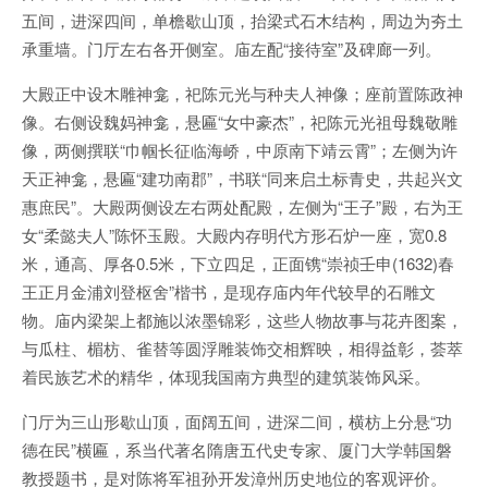
五间，进深四间，单檐歇山顶，抬梁式石木结构，周边为夯土
承重墙。门厅左右各开侧室。庙左配“接待室”及碑廊一列。
大殿正中设木雕神龛，祀陈元光与种夫人神像；座前置陈政神
像。右侧设魏妈神龛，悬匾“女中豪杰”，祀陈元光祖母魏敬雕
像，两侧撰联“巾帼长征临海峤，中原南下靖云霄”；左侧为许
天正神龛，悬匾“建功南郡”，书联“同来启土标青史，共起兴文
惠庶民”。大殿两侧设左右两处配殿，左侧为“王子”殿，右为王
女“柔懿夫人”陈怀玉殿。大殿内存明代方形石炉一座，宽0.8
米，通高、厚各0.5米，下立四足，正面镌“崇祯壬申(1632)春
王正月金浦刘登枢舍”楷书，是现存庙内年代较早的石雕文
物。庙内梁架上都施以浓墨锦彩，这些人物故事与花卉图案，
与瓜柱、楣枋、雀替等圆浮雕装饰交相辉映，相得益彰，荟萃
着民族艺术的精华，体现我国南方典型的建筑装饰风采。
门厅为三山形歇山顶，面阔五间，进深二间，横枋上分悬“功
德在民”横匾，系当代著名隋唐五代史专家、厦门大学韩国磐
教授题书，是对陈将军祖孙开发漳州历史地位的客观评价。