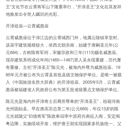
王”文化节在云霄将军山下隆重举行，”开漳圣王”文化在其发祥
地焕发出令世人瞩目的光彩。
开漳祖庙—云霄威惠庙
云霄威惠庙位于漳江边的云霄城西门外，地属云陵镇享堂村。
该庙宇建筑规模较大，坐西北朝东南，始建于唐嗣圣元年(公
元684)，古称陈将军祠，宋徽宗政和三年(1113)赐名威惠庙。
现存建筑系明成化年间(1465—1487)里人吴永绥重建，历代屡
有重修。主祀“开漳圣王”陈元光，被海内外尊为威惠祖庙。19
85年元月被公布为云霄县首批县级文物保护单位。是唯一被载
入《中国旅游名胜大辞典》的开漳祖庙。2005年5月，云霄威
惠庙被福建省人民政府公布为第五批省级重点文物保护单位。
陈元光是海内外开漳将士后裔所尊奉的“开漳圣王”，祖籍河南
光州固始县。早在唐高宗总章二年(公元669)，年仅13岁的陈
元光就随父“归德将军”陈政奉诏率中原府兵南征入闽，安定闽
粤边陲，实施绥靖开发，维护唐王朝实现国家多民族统一。父