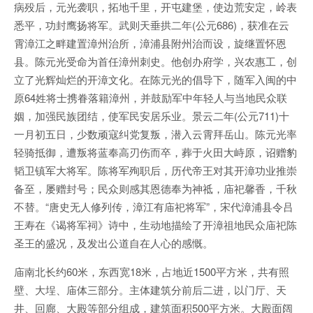
病殁后，元光袭职，拓地千里，开屯建堡，使边荒安定，岭表
悉平，功封鹰扬将军。武则天垂拱二年(公元686)，获准在云
霄漳江之畔建置漳州治所，漳浦县附州治而设，旋继置怀恩
县。陈元光受命为首任漳州刺史。他创办府学，兴农惠工，创
立了光辉灿烂的开漳文化。在陈元光的倡导下，随军入闽的中
原64姓将士携眷落籍漳州，并鼓励军中年轻人与当地民众联
姻，加强民族团结，使军民安居乐业。景云二年(公元711)十
一月初五日，少数顽寇纠党复叛，潜入云霄拜岳山。陈元光率
轻骑抵御，遭叛将蓝奉高刃伤而卒，葬于火田大峙原，诏赠豹
韬卫镇军大将军。陈将军殉职后，历代帝王对其开漳功业推崇
备至，屡赠封号；民众则感其恩德奉为神祗，庙祀馨香，千秋
不替。“唐史无人修列传，漳江有庙祀将军”，宋代漳浦县令吕
王寿在《谒将军祠》诗中，生动地描绘了开漳祖地民众庙祀陈
圣王的盛况，及发出公道自在人心的感慨。
庙南北长约60米，东西宽18米，占地近1500平方米，共有照
壁、大埕、庙体三部分。主体建筑分前后二进，以门厅、天
井、回廊、大殿等部分组成，建筑面积500平方米。大殿面阔