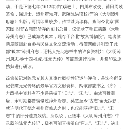
动。于是正德七年(1512年)由“赐进士、四川布政使、莆田周瑛
纂修，赐进士、漳州府知府、武陵陈洪谟校行”的《大明漳州
府志》出版，可惜印量较少，传世甚为珍稀。查阅今北京“国
家图书馆”古籍部所存的图书总目，仅记录了明正德版《大明
漳州府志》已成海内孤本，现存于台北“故宫博物院”。笔者尝
两度随团赴台参与民俗文化交流活动，得便亲睹并浏览了此
部“孤本”漳州府志，还托人把此志书中的许多资料如《大明漳
州府志·卷十四·礼纪·陈元光传》等篇章进行拍照，并复印返原
携归进行研读。
该篇传记对陈元光其人其事作概括性记述与评价，是迄今所见
记载陈元光传略的最早官方文献资料。阅该部志书之《序》，
方悉书中资料有不少是采撷于“旧志”、“宋志”。由然可推测
唐、宋时期都曾编修过漳州府志。莫道至今“古志”全无踪影，
就连明代正德之初州官修志之时，也仅能获得“旧志”、“宋
志”中的部分遗篇残稿。所以说，正德本《大明漳州府志》中
录载的陈元光传记，极有可能直接沿自“唐志”、“宋志”，决非