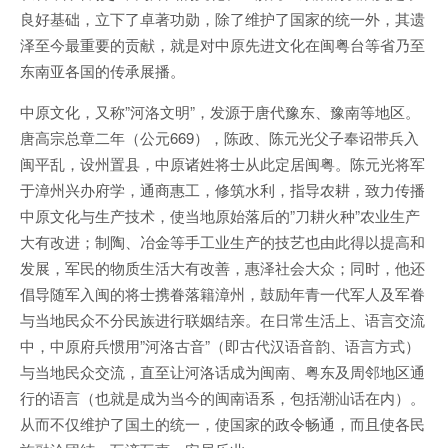
良好基础，立下了卓著功勋，除了维护了国家的统一外，其遗
泽至今最重要的贡献，就是对中原先进文化在闽粤台等省乃至
东南亚各国的传承展播。
中原文化，又称”河洛文明”，发源于唐代豫东、豫南等地区。
唐高宗总章二年（公元669），陈政、陈元光父子奉诏带兵入
闽平乱，设州置县，中原诸姓将士从此定居闽粤。陈元光将军
于漳州兴办府学，通商惠工，修筑水利，指导农耕，致力传播
中原文化与生产技术，使当地原始落后的”刀耕火种”农业生产
大有改进；制陶、冶金等手工业生产的技艺也由此得以提高和
发展，军民的物质生活大有改善，惠泽社会大众；同时，他还
倡导随军入闽的将士携眷落籍漳州，鼓励年青一代军人及军眷
与当地民众不分民族进行联姻结亲。在日常生活上、语言交流
中，中原府兵惯用”河洛古音”（即古代汉语音韵、语言方式）
与当地民众交流，直至让河洛话成为闽南、粤东及周邻地区通
行的语言（也就是成为当今的闽南语系，包括潮汕话在内）。
从而不仅维护了国土的统一，使国家的政令畅通，而且使各民