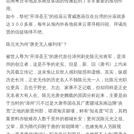
在闽粤台等地及东南亚各国的传播起到了非常重要的推动作
用。
如今，祭祀“开漳圣王”的祖庙云霄威惠庙仅在台湾的分庙就多
达３００多座，每年从海内外各地前来云霄寻根问祖、拜谒先
贤的信徒络绎不绝。
陈元光为何“唐史无人修列传”？
被世人尊为“开漳圣王”的唐代首任漳州刺史陈元光将军，是漳
州的创立者，这是不争的史实。但是，新、旧《唐书》上均未
为其载立传记，这未免让后世人感到疑惑和遗憾。其实，纵观
历史长河，正史无传的历史名人不独陈元光一人，比陈元光职
位更高，且也于野史、方志、家乘不乏记载，但却同样是正史
无名者大有人在。陈元光唐史阙载的原因分析起来，主要是由
于当时的“漳州”只不过是大唐帝国在其广袤疆域东南边陲“炎
荒”之地的新置州郡，堪谓海滨僻壤，鲜有“知名度”可言，其档
案资料亦较难存入数千里外的都城长安；更何况陈元光之祖、
父辈，原为隋代归附于唐的“前朝降将”，也难免有人另眼视
之；再者唐代“刺史”一职亦仅位列四品，当然算不上为“显贵之