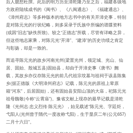
后人臆想杜撰。此后的明万历至清乾隆乃至之后，福建各级地
方政府陆续成书的《闽书》、《八闽通志》、《福建通志》、
《漳州府志》等多种版本的地方志书中的有关开漳史事，特别
是对陈元光的行状纪略，则多采录于氏族中所编的谱牒资料
(或因“旧志”缺佚所致)。较之“正德志”所载，尽管有详略之异，
但这些地志家乘，对陈元光“开漳”、“建漳”的历史功绩之肯定
与彰扬，却是一致的。
而追寻陈元光的故乡河南光州(梁置光州，领定城、光山、仙
居、固始、殷城五县)固始县，却由于开漳史事《唐书》阙
载，其故乡亦仅存陈元光的前几代祖宗坟墓与祖祠于该县陈集
乡(据正德版《大明漳州府志》记载，陈元光的原祖上辈原
籍“河东”，后居固始)，还有固始县安阳山顶的大庙，祀陈元光
祖母魏敬(今称“云霄庙”)。豫省文献上现存的最早记载是清乾
隆《光州志·忠义烈传·陈元光》，始见载述“陈元光、字廷炬，
弋阳人(光州曾于隋代一度改称弋阳)，生于显庆二年(公元657)
二月十六日”。