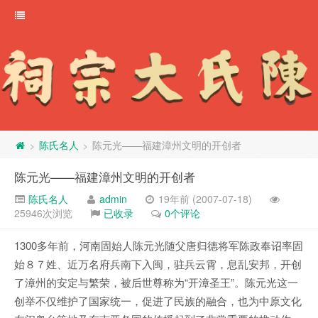
陈氏名人
陈元光——福建漳州文明的开创者
>
>
陈元光——福建漳州文明的开创者
陈氏名人
admin
19年前 (2007-07-18)
25946次浏览
已收录
0个评论
1300多年前，河南固始人陈元光随父唐归德将军陈政奉诏率固
始８７姓、近万名府兵南下入闽，驻兵云霄，息乱安邦，开创
了漳州的安定与繁荣，被后世尊称为“开漳圣王”。陈元光这一
创举不仅维护了国家统一，促进了民族的融合，也为中原文化