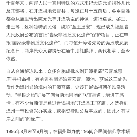
千百年来，两岸人民一直用特殊的方式来纪念陈元光祖孙几代
及其部将，在开漳祖地云霄县，每逢正月十五前后，各乡百姓
都会从庙里请出陈元光等开漳功臣的神像，进行巡城、鉴王、
走王等，这种独特的民俗，统称”圣王巡安”，现已成为福建省
人民政府公布的首批”省级非物质文化遗产”保护项目，正在申
报”国家级非物质文化遗产”。而每值开漳诸先贤的诞辰或忌辰
纪念日，两岸民众又都纷纷在庙中顶礼膜拜，奕代相承，至今
依然。
自从台海解冻以来，众多台胞成批来到开漳祖庙”云霄威惠
庙”寻根谒祖，有的进香团还沿着云霄、漳浦、芗城这三处先
后作为漳州郡治境内的开漳宫庙、史迹开展谒祖朝圣民俗活
动。”寻根之旅”扩展了闽台两地同胞的联谊渠道，增进了感
情，有不少台商便是通过晋谒祖地”开漳圣王”宫庙，才选择到
漳州一带投资兴办实业，或捐资赞助公益事业的，因此才有两
岸之间的”商缘广”。
1995年8月末至9月初，在福州举办的” ’95闽台民间信仰学术研