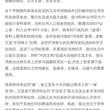
族融洽团结，互济互惠，安居乐业。
这个早期移民群体在此后的几百年间陆续外迁到毗邻的台湾岛
和东南亚各地，繁衍生息成为庞大族群。据1953年台湾官方户
籍统计资料表明，当时台湾人口较多的姓氏（数量在500户以
上者，列入台湾100个大姓）其中，就有63个姓氏的《族谱》
资料上载明其祖籍河南。这些祖籍河南的”河洛郎”族群，多数
又是”开漳将士”后裔。这些开漳将士的后裔凭借先进的科学文
化知识，促进了台湾的发展，并逐渐在当地经济、政治生活中
占据主流地位，同时”河洛文明”也成为当地的主流文化，使台
湾政治法律关系上历来与福建联系在一起,历史上曾隶属于福
建。这就是闽台之间地缘近、血缘亲、文缘深、法缘久的重要
原因。
维系和传承这些”缘”，使之直至今天仍能让两岸人民”一家
亲”的，正是基于两岸民众对”开漳圣王”陈元光及众多开漳功臣
的共同崇拜和信仰。以陈元光为代表的开漳功臣由人升华为
神，有别于其他任何宗教或民间信仰。陈政、陈元光父子所率
领的那批中原府兵（即64姓”开漳将士”及其随军眷属共87姓）