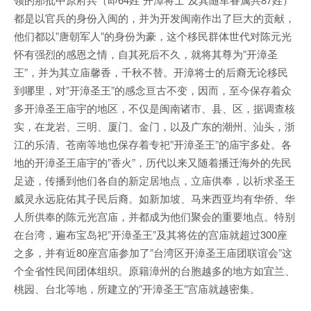
都是以官兵的身份入闽的，并为开发闽南作出了巨大的贡献，
他们都以”唐朝军人”的身份为豪，这个移民群体世代对陈元光
怀有强烈的感恩之情，自其死后不久，就将其尊为”开漳圣
王”，并为其立庙馨香，千秋不替。开漳将士的后裔无论移民
到哪里，对”开漳圣王”的感念亘古不变，因而，至今保存着众
多开漳圣王庙宇的地区，不仅是闽南诸市、县、区，据调查核
实，在龙岩、三明、厦门、金门，以及广东的潮州、汕头，浙
江的乐清、苍南等地也保存着专祀”开漳圣王”的庙宇多处。各
地的开漳圣王庙宇的”香火”，历代以来又随着播迁海外的先民
足迹，传播到他们各自的新定居地点，立庙供奉，以祈求圣王
威灵永远庇佑其子民后裔。如新加坡、马来西亚均有华侨、华
人所供奉的陈元光宫庙，并都成为他们聚会的重要地点。特别
在台湾，遍布宝岛祀”开漳圣王”及其将佐的宫庙就超过300座
之多，并有近80座宫庙参加了”台湾区开漳圣王庙团联谊会”这
个全省性民间团体组织。原籍漳州的台胞越多的地方如宜兰、
桃园、台北等地，所建立的”开漳圣王”宫庙就越密集。