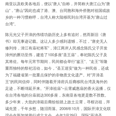
南亚以及欧美各地后，便以”唐人”自称，并简称大唐江山为”唐
山”，”唐山”因此也成了港、澳、台同胞和海外侨胞对祖国或故
乡的一种习惯称呼，台湾人称大陆移民到台湾开基为”唐山过
台湾”。
陈元光父子开漳的伟绩功勋历史上多有追封，然而新旧《唐
书》却无事迹记载。这让人多少感到遗憾，不过，”唐史无人
修列传，漳江有庙祀将军”，漳江两岸人民感念陈氏父子开发
漳州的厥功至伟，建造了100多座”圣王庙”，奉祀陈氏父子及
其将佐。每年元宵节期间，民间都会举行”鉴王”、”走王”等隆
重而独特的祭祀活动，如今，”圣王巡安”做为一种民俗，还成
为了福建省第一批重点保护的非物质文化遗产。对”开漳圣
王”的民间信仰，同时伴随着开漳府兵后裔移民台湾及海外的
足迹，不断绵延开来。”开漳祖庙”–云霄威惠庙的香火远播，仅
在台湾各地的分庙就达300多座，东南亚各地更是数不胜数。
多少年来，大批的漳籍后裔纷纷踏上故土云霄，寻根访祖，拜
谒先贤，千年乡愁，随泪而落。2006年10月，国际开漳文化联
谊会在新加坡举行成立大会，今年3月29日，国际”开漳圣