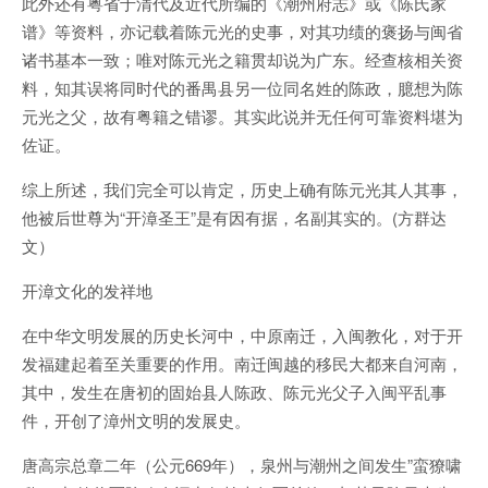
此外还有粤省于清代及近代所编的《潮州府志》或《陈氏家
谱》等资料，亦记载着陈元光的史事，对其功绩的褒扬与闽省
诸书基本一致；唯对陈元光之籍贯却说为广东。经查核相关资
料，知其误将同时代的番禺县另一位同名姓的陈政，臆想为陈
元光之父，故有粤籍之错谬。其实此说并无任何可靠资料堪为
佐证。
综上所述，我们完全可以肯定，历史上确有陈元光其人其事，
他被后世尊为“开漳圣王”是有因有据，名副其实的。(方群达
文）
开漳文化的发祥地
在中华文明发展的历史长河中，中原南迁，入闽教化，对于开
发福建起着至关重要的作用。南迁闽越的移民大都来自河南，
其中，发生在唐初的固始县人陈政、陈元光父子入闽平乱事
件，开创了漳州文明的发展史。
唐高宗总章二年（公元669年），泉州与潮州之间发生”蛮獠啸