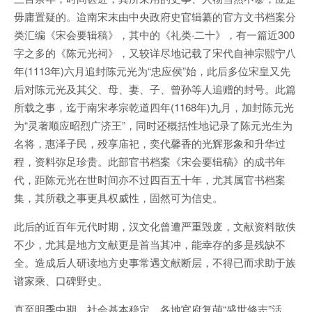
毋庸置疑的。迨南宋末由中央政府史官辑纂的官方文书档案分
类汇编《宋会要辑稿》，其中的《礼类·二十》，有一篇近300
字之多的《陈元光祠》，又较详尽地记载了宋代自神宗熙宁八
年(1113年)六月追封陈元光为“忠应侯”始，此后多位宋皇又先
后对陈元光及其父、母、妻、子、曾孙等人追赠的封号。此篇
所载之事，迄于南宋孝宗乾道四年(1168年)九月，加封陈元光
为“灵著顺应昭烈广济王”，同时还概括性地记录了陈元光生为
名将，惠泽子民，殁享庙祀，奕代馨香的光辉形象和升华过
程，资料弥足珍贵。此部官书档案《宋会要辑稿》的成书年
代，距陈元光在世时间亦不过四百五十年，尤其属官书档案
集，其所载之事更具权威性，固然可为信史。
此后的近百年元代时期，汉文化曾遭严重毁废，文献资料散佚
不少，尤其是地方文献更是首当其冲，能幸存的多是残缺不
全。造成后人研读地方史事常遇文献断层，不得已而求助于族
谱家乘、口碑野史。
直至明季中期，社会基本稳定，各地官府复萌“盛世修志”活