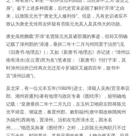
身”。鉴于上述多种因素，后代史官未必能了解到“开漳”之由
来，以致陈元光于“唐史无人修列传”。但是，凡有史识者应不
致认为唐史无传而去怀疑有否陈元光其人及其伟大的功勋。
唐史虽然阙载“开漳”名贤陈元光及诸部属的事迹，但却又明确
记载了漳州郡的“漳浦，垂拱二年十二月与州同置于治所”(见
《旧唐书·地理志》)；又如《新唐书·地理志》亦记述：“漳州以
南有漳水(在云霄)而为名”(笔者按：《新唐书》刊行于宋，其
时漳州治所已经再次北迁至今芗城区又越四百年，故书中
言“漳州以南”)。
及北宋，有一位元丰五年(1082年)进士、漳籍人吴舆(官至奉议
郎、潮州府通判)著有地理与政区专著《图经序》，较明确地
记载：“皇唐垂拱二年十二月九日，左玉钤卫翊府左郎将陈元
光平靖蛮、潮寇患，奏置州郡。敕割福州(唐中期改称隋闽州
为福州)西南地，置漳州。治初在屯所漳水北，因水名
州……”细思吴舆著《图经序》之时，上距陈元光殉职只不过
三百余年，时间甚近，其所采用的史事、人物当然不谬，应是