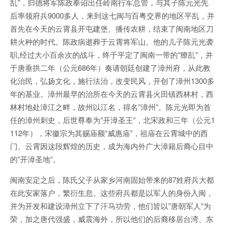
乱”，归德将军陈政奉诏出任岭南行军总管，与其子陈元光先
后率领府兵9000多人，来到这七闽与百粤交界的地区平乱，并
首先在今天的云霄县开屯建堡、播传农耕，结束了闽南地区刀
耕火种的时代。陈政病逝葬于云霄将军山。他的儿子陈元光袭
职,经过大小百余次的战斗，终于平定了闽南一带的”獠乱”，并
于唐垂拱二年（公元686年）奏请朝廷创建了漳州府，从此教
化治民，弘扬文化，施行法治，改变民风，开创了漳州1300多
年的基业。漳州最早的治所在今天的云霄县火田镇西林村，西
林村地处漳江之畔，故州以江名，得名”漳州”。陈元光即为首
任的漳州刺史，后世尊奉为”开漳圣王”，北宋政和三年（公元1
112年），宋徽宗为其赐庙额”威惠庙”，祖庙在云霄城中的西
门。云霄因这段辉煌的历史，成为海内外广大漳籍后裔心目中
的”开漳圣地”。
闽南安定之后，陈氏父子从家乡河南固始带来的87姓府兵大都
在此安家落户，繁衍生息。这些府兵都是以军人的身份入闽，
并为开发和建设漳州立下了汗马功劳，他们皆以”唐朝军人”为
荣，加之唐代强盛，威震海外，所以他们的后裔移居台湾、东