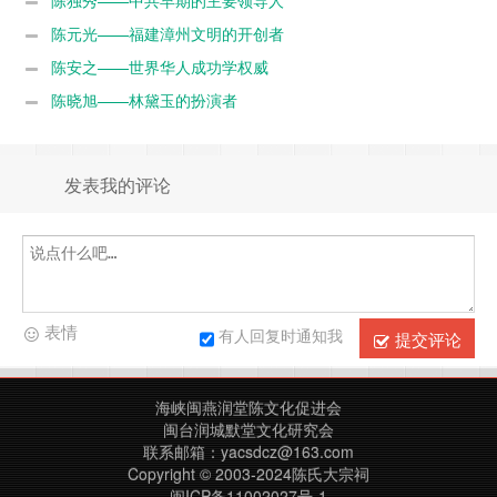
陈独秀——中共早期的主要领导人
陈元光——福建漳州文明的开创者
陈安之——世界华人成功学权威
陈晓旭——林黛玉的扮演者
发表我的评论
表情
有人回复时通知我
提交评论
海峡闽燕润堂陈文化促进会
闽台润城默堂文化研究会
联系邮箱：yacsdcz@163.com
Copyright © 2003-2024陈氏大宗祠
闽ICP备11002027号-1