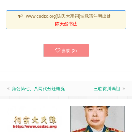
www.csdzc.org[陈氏大宗祠]转载请注明出处
陈天然书法
喜欢 (
2
)
雍公第七、八两代分迁概况
三临贡川谒祖