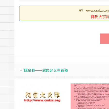
www.csdzc
陈氏大宗
陈吊眼——农民起义军首领