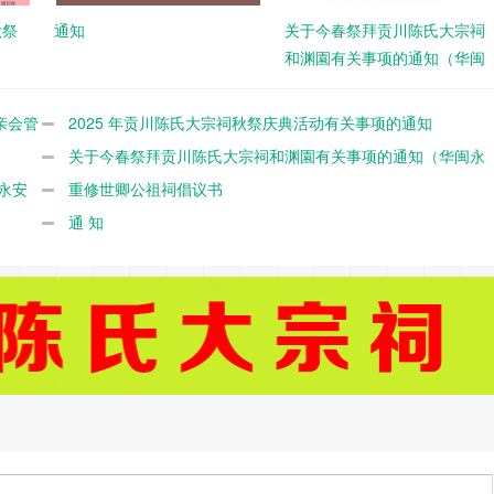
秋祭
通知
关于今春祭拜贡川陈氏大宗祠
和渊園有关事项的通知（华闽
永安默堂陈联谊总会 （闽台永
安默堂文研会）丶永安大易陈
亲会管
2025 年贡川陈氏大宗祠秋祭庆典活动有关事项的通知
氏会、闽台永安渊園文保中
关于今春祭拜贡川陈氏大宗祠和渊園有关事项的通知（华闽永
心）
永安
安默堂陈联谊总会 （闽台永安默堂文研会）丶永安大易陈氏会、
重修世卿公祖祠倡议书
闽台永安渊園文保中心）
通 知