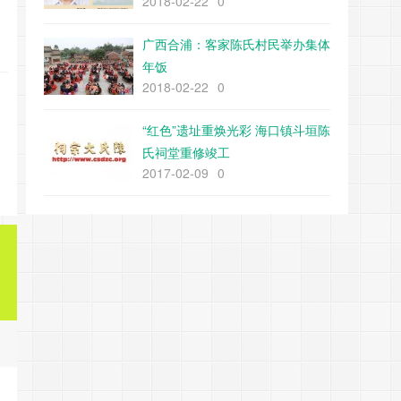
2018-02-22
0
广西合浦：客家陈氏村民举办集体
年饭
2018-02-22
0
“红色”遗址重焕光彩 海口镇斗垣陈
氏祠堂重修竣工
2017-02-09
0