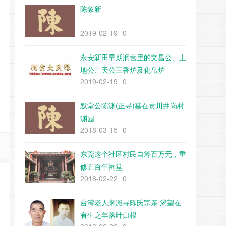
陈象新
2019-02-19
0
永安新田早期润营里的文昌公、土
地公、天公三香炉及化帛炉
2019-02-19
0
默堂公陈渊(正寻)墓在贡川井岗村
渊园
2018-03-15
0
东莞这个社区村民自筹百万元，重
修五百年祠堂
2018-02-22
0
台湾老人来潍寻陈氏宗亲 渴望在
有生之年落叶归根