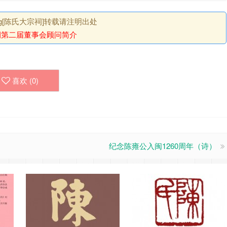
.org[陈氏大宗祠]转载请注明出处
祠第二届董事会顾问简介
喜欢 (
0
)
纪念陈雍公入闽1260周年（诗）