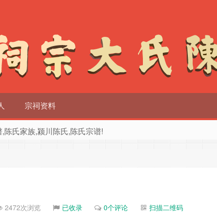
人
宗祠资料
族谱,陈氏家族,颍川陈氏,陈氏宗谱!
2472次浏览
已收录
0个评论
扫描二维码