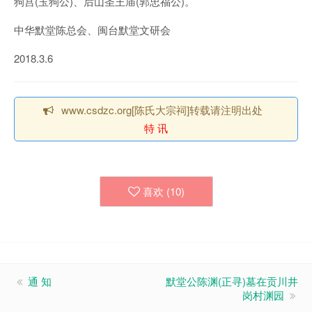
狗宫(玉狗公)、后山圣王庙(郭忠福公)。
中华默堂陈总会、闽台默堂文研会
2018.3.6
www.csdzc.org[陈氏大宗祠]转载请注明出处
特 讯
喜欢 (
10
)
通 知
默堂公陈渊(正寻)墓在贡川井
岗村渊园