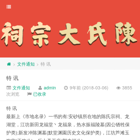
文件通知
特 讯
>
>
特 讯
文件通知
admin
9年前 (2018-03-06)
3855
次浏览
已收录
特 讯
最新上《市地名录》一书的有:安砂镇所在地的陈氏宗祠、龙
湖堂，江坊新田龙福堂丶龙福泉，热水振福陵墓(因公牺牲保
护类);新发冲陈渊墓(默堂渊園历史文化保护类)，江坊芦滩玉