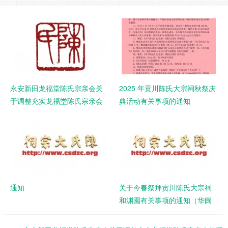
永安新田龙福堂陈氏宗亲会关
2025 年贡川陈氏大宗祠秋祭庆
于调整充实龙福堂陈氏宗亲会
典活动有关事项的通知
管理成员和有关事项的通知
通知
关于今春祭拜贡川陈氏大宗祠
和渊園有关事项的通知（华闽
永安默堂陈联谊总会 （闽台永
安默堂文研会）丶永安大易陈