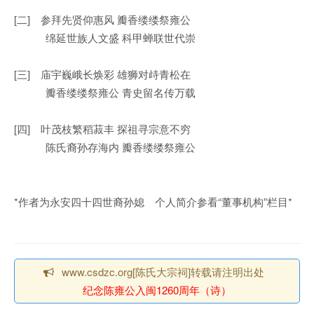
[二] 参拜先贤仰惠风 瓣香缕缕祭雍公
绵延世族人文盛 科甲蝉联世代崇
[三] 庙宇巍峨长焕彩 雄狮对歭青松在
瓣香缕缕祭雍公 青史留名传万载
[四] 叶茂枝繁稻菽丰 探祖寻宗意不穷
陈氏裔孙存海内 瓣香缕缕祭雍公
*作者为永安四十四世裔孙媳 个人简介参看“董事机构”栏目*
www.csdzc.org[陈氏大宗祠]转载请注明出处
纪念陈雍公入闽1260周年（诗）