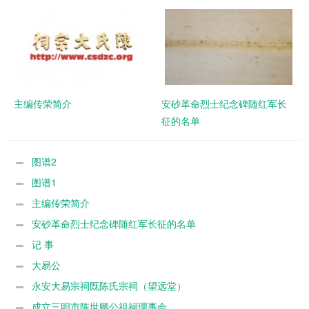
主编传荣简介
安砂革命烈士纪念碑随红军长
征的名单
图谱2
图谱1
主编传荣简介
安砂革命烈士纪念碑随红军长征的名单
记 事
大易公
永安大易宗祠既陈氏宗祠（望远堂）
成立三明市陈世卿公祖祠理事会