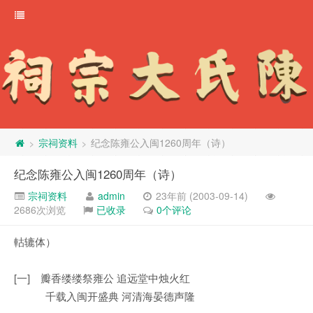
宗祠资料
纪念陈雍公入闽1260周年（诗）
>
>
纪念陈雍公入闽1260周年（诗）
宗祠资料
admin
23年前 (2003-09-14)
2686次浏览
已收录
0个评论
軲辘体）
[一] 瓣香缕缕祭雍公 追远堂中烛火红
千载入闽开盛典 河清海晏德声隆