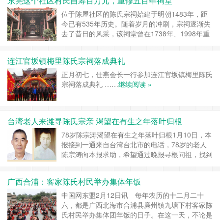
东莞这个社区村民自筹百万元，重修五百年祠堂
2018春节联欢会隆重举行。本次活动得到了全县
陈氏各宗亲的热情响应，原本计划33台计330……
位于陈屋社区的陈氏宗祠始建于明朝1483年，距
继续阅读 »
今已有535年历史。随着岁月的冲刷，宗祠逐渐失
去了昔日的风采，该祠堂曾在1738年、1998年重
修过。时隔20年，为了更好地保护文物，陈氏宗
祠再次重修，于1月31日正式重修落成。据了解，
连江官坂镇梅里陈氏宗祠落成典礼
此次陈氏宗祠重修一共耗资110万元，而这笔重修
费用正是出自社区村民之手。经重修后，陈氏宗祠
正月初七，仕燕会长一行参加连江官坂镇梅里陈氏
再次焕发生机。据介绍，陈氏宗祠坐南……
继续阅
宗祠落成典礼 ……
继续阅读 »
读 »
台湾老人来潍寻陈氏宗亲 渴望在有生之年落叶归根
78岁陈宗涛渴望在有生之年落叶归根1月10日，本
报接到一通来自台湾台北市的电话，78岁的老人
陈宗涛向本报求助，希望通过晚报寻根问祖，找到
在潍坊的陈氏亲人，以能在有生之年认祖归宗，让
自己落叶归根。两岁随父前往台湾现年78岁的陈
广西合浦：客家陈氏村民举办集体年饭
宗涛告诉记者，他一直想找到在潍坊的陈氏亲人，
认祖寻亲的念头与日俱增。据了解，1940年，陈
中国网东盟2月12日讯 每年农历的十二月二十
宗涛出生于重庆，爷爷叫陈继元(后改……
继续阅
六，都是广西北海市合浦县廉州镇九塘下村客家陈
读 »
氏村民举办集体团年饭的日子。在这一天，不论是