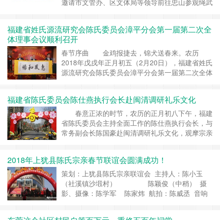
邀请市文管办、区文体局等领导前往忠山参观绳武
堂和重修后的陈世卿墓 。绳武堂位于三明市三元
区岩前镇忠山村，始建于明成化三年（1467
福建省姓氏源流研究会陈氏委员会漳平分会第一届第二次全
年），建筑面积650平方，始祖：陈世卿，贡川陈
体理事会议顺利召开
氏始祖陈雍的九世孙（953—1016），文韬武略，
德才兼备，是功勋卓著的著名宋代名臣，为北……
春节序曲 金鸡报捷去，锦犬送春来。农历
继续阅读 »
2018年戊戌年正月初五（2月20日），福建省姓氏
源流研究会陈氏委员会漳平分会第一届第二次全体
理事会议在漳平宏都大酒店召开。福建省姓氏源流
研究会陈氏委员会执行会长陈仕燕，漳平分会荣誉
福建省陈氏委员会陈仕燕执行会长赴闽清调研礼乐文化
会长陈福增、名誉会长陈永林、会长陈秋生，福州
大学教授陈国豪，漳平分会理事成员等共200多人
春意正浓的时节，农历的正月初八下午，福建
参加了会议。……
继续阅读 »
省陈氏委员会主持全面工作的陈仕燕执行会长，与
常务副会长陈国豪赴闽清调研礼乐文化，观摩宗亲
特色企业，受到宗亲会班子成员和企业宗亲的热情
欢迎，展望新的一年，共话发展前景。风景秀丽的
2018年上犹县陈氏宗亲春节联谊会圆满成功！
闽清生态文化公园。陈仕燕会长一行到来，受到闽
清”二陈“文化研究会和宗亲会班……
继续阅读 »
策划：上犹县陈氏宗亲联谊会 主持人：陈小玉
（社溪镇沙塅村） 陈颖俊（中稍） 摄
影、摄像：陈学军 陈家炜 航拍：陈威丞 音响
师：嘉德琴行 陈源志 2018年2月12日，农历
腊月二十七。筹备数月的上犹县陈氏联谊会暨