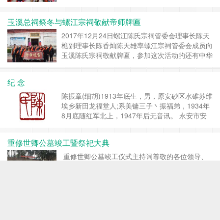
在家留守还是外出创业的乡亲们，都回到了家乡，
一起享受这喜庆盛宴。团年饭现场92岁的老队长
玉溪总祠祭冬与螺江宗祠敬献帝师牌匾
高兴地伸出拇指红红火火的时代，红红火火的歌
舞，欢庆红红火火的日子九塘下村村民的集体团年
2017年12月24日螺江陈氏宗祠管委会理事长陈天
饭，有着悠久的历史，据传是起源于这个家族古代
樵副理事长陈香灿陈天雄率螺江宗祠管委会成员向
的……
继续阅读 »
玉溪陈氏宗祠敬献牌匾，参加这次活动的还有中华
陈氏联宗族谱编委会兼福建陈氏委员会副秘书长陈
建斌，螺江村委会等.在玉溪受到玉溪总祠理事会
纪 念
成员热情招待，随后福建陈氏委员会常务副会长陈
声隆，陈奋文，文化院常务副会长兼秘书长陈国豪
陈振章(细胡)1913年底生，男，原安砂区水碓苏维
(执行会长陈仕燕在外地出差由声隆副会长代……
埃乡新田龙福堂人;系美镛三子丶振福弟，1934年
继续阅读 »
8月底随红军北上，1947年后无音讯。 永安市安
砂文化经济促进会（安砂陈氏文化保护管委会）
安砂龙福堂文化保护管委会 2017.12……
继续阅读
重修世卿公墓竣工暨祭祀大典
»
重修世卿公墓竣工仪式主持词尊敬的各位领导、
各位嘉宾、各位宗亲、各位宗长，大家上午好！初
冬十月，已是添衣保暧的时节。经过春的播种，夏
的耕耘，秋的收割，进入了冬的收藏。在这美好的
日子里，我们迎来了“重修世卿公墓竣工暨祭祀大
沙县富口荷山陈氏祖祠
典”。这是贡川陈氏宗亲的一件大喜事。今天的庆
典分为两部份，一是按照祭祀时间的规定，先进
沙县富口荷山陈氏祖祠，始祖：千二十一公（大易