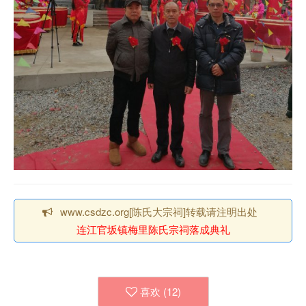
www.csdzc.org[陈氏大宗祠]转载请注明出处
连江官坂镇梅里陈氏宗祠落成典礼
喜欢 (
12
)