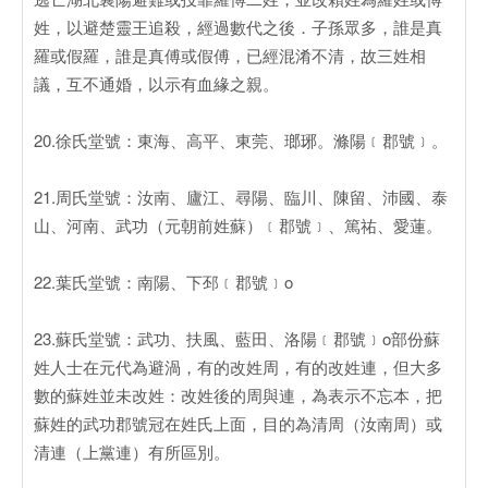
姓，以避楚靈王追殺，經過數代之後．子孫眾多，誰是真
羅或假羅，誰是真傅或假傅，已經混淆不清，故三姓相
議，互不通婚，以示有血緣之親。
20.徐氏堂號：東海、高平、東莞、瑯琊。滌陽﹝郡號﹞。
21.周氏堂號：汝南、廬江、尋陽、臨川、陳留、沛國、泰
山、河南、武功（元朝前姓蘇）﹝郡號﹞、篤祐、愛蓮。
22.葉氏堂號：南陽、下邳﹝郡號﹞o
23.蘇氏堂號：武功、扶風、藍田、洛陽﹝郡號﹞o部份蘇
姓人士在元代為避渦，有的改姓周，有的改姓連，但大多
數的蘇姓並未改姓：改姓後的周與連，為表示不忘本，把
蘇姓的武功郡號冠在姓氏上面，目的為清周（汝南周）或
清連（上黨連）有所區別。