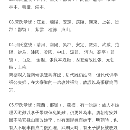
林本、善慶、崇本。
03.黃氏堂號：江夏、爍陽、安定、房陵、漢東、上谷、譙
郡﹝郡號﹞、紫雲、種德、燕山。
04.張氏堂號：清河、南陽、吳郡、安定、敦煌、武威、范
陽、鍵為、沛國、梁國、中山、汲郡、 河內、高平﹝郡
號﹞、百忍、 金鑑。張良本姓姬，因避秦改姓張。元朝
時，上杭
簡德潤入聱南靖張進興寡媳，后代雖仍姓簡，但代代供奉
張公夫婦，在大寮鄉的一房改姓張簡，故誤以為張廖簡同
宗。
05.李氏堂號：隴西﹝郡號﹞、燕樓，有一說謂﹕族人本姓
理因避難以李子果腹倖免於難，仍更姓為李。唐朝有安姓
因不恥安祿山而改姓李，也有因賜姓而姓李。明朝時，也
有人不恥李自成而復姓理。武則天時，有王子謀反被改姓