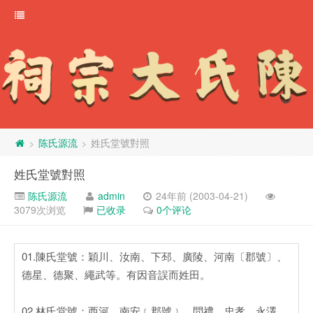
陈氏源流
姓氏堂號對照
>
>
姓氏堂號對照
陈氏源流
admin
24年前 (2003-04-21)
3079次浏览
已收录
0个评论
01.陳氏堂號：穎川、汝南、下邳、廣陵、河南〔郡號〕、
德星、德聚、繩武等。有因音誤而姓田。
02.林氏堂號：西河、南安﹝郡號﹞、問禮、忠孝、永澤、