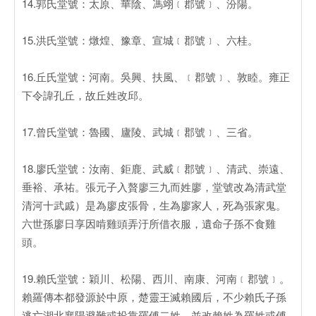
14.郭氏堂號：太原、華陰、馮翊﹝郡號﹞、汾陽。
15.洪氏堂號：燉煌、豫章、宣城﹝郡號﹞、六桂。
16.丘氏堂號：河南。吳興、扶風、﹝郡號﹞、敦睦。雍正
下令諱孔丘，故丘姓改邱。
17.曾氏堂號：魯國、廬陵、武城﹝郡號﹞、三省。
18.廖氏堂號：汝南、鉅鹿、武威﹝郡號﹞、清武、崇遠、
垂裕、承祐。張元子入贅廖三九而姓廖，堂號改為清武堂
清河十武戚）是為廖皮張骨，生為廖家人，死為張家鬼。
六世孫廖日享因啃雞頭弄汙所借衣服，遺命子孫不食雞
頭。
19.賴氏堂號：穎川、松陽、西川、南康、河南﹝郡號﹞。
賴羅傳本都發源於中原，楚靈王滅賴國后，不少賴氏子孫
逃亡湖北襄陽避難或投靠羅傅二姓，並改賴姓為羅姓或傅