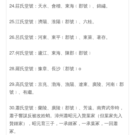
24.莊氏堂號：天水、會稽、東海﹝郡號﹞、錦繡。
25.江氏堂號：濟陽、淮陽﹝郡號﹞、六桂。
26.呂氏堂號：河東、東平﹝郡號﹞、東萊、著存。
27.何氏堂號：廬江、東海、陳郡﹝郡號﹞
28.羅氏堂號：豫章、長沙〔郡號﹞o
29.高氏堂號：京兆、渤海、漁陽、遼東、廣陵、河南﹝郡
號﹞、有繼。
30.蕭氏堂號：蘭陵、廣陵﹝郡號﹞、芳遠。南齊武帝時，
蕭子響謀反被改姓蛸。漳州蕭昭元入贅葉家（但葉家先入
贅鍾家），昭元育三子，一承鍾冢，一承葉冢，一回蕭
冢。