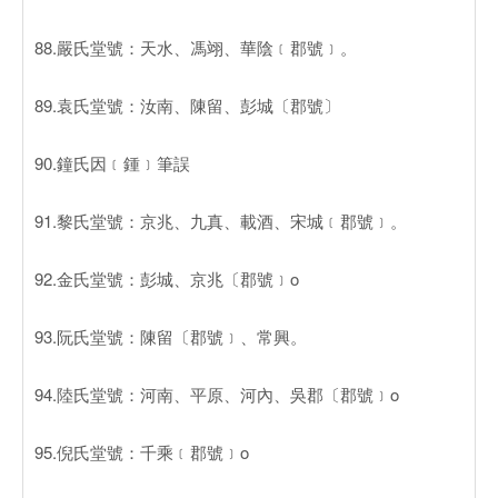
88.嚴氏堂號：天水、馮翊、華陰﹝郡號﹞。
89.袁氏堂號：汝南、陳留、彭城〔郡號〕
90.鐘氏因﹝鍾﹞筆誤
91.黎氏堂號：京兆、九真、載酒、宋城﹝郡號﹞。
92.金氏堂號：彭城、京兆〔郡號﹞o
93.阮氏堂號：陳留〔郡號﹞、常興。
94.陸氏堂號：河南、平原、河內、吳郡〔郡號﹞o
95.倪氏堂號：千乘﹝郡號﹞o