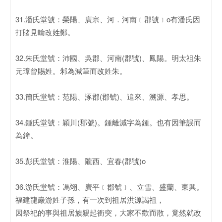
31.潘氏堂號：榮陽、廣宗、河．河南﹝郡號﹞o有潘氏因
打賭見輸改姓鄭。
32.朱氏堂號：沛國、吳郡、河南(郡號)、鳳陽。明太祖朱
元璋曾賜姓。邾為減筆而改姓朱。
33.簡氏堂號：范陽、涿郡(郡號)、追來、溯源、孝思。
34.鍾氏堂號：穎川(郡號)。鍾離減字為鍾。也有因筆誤而
為鐘。
35.彭氏堂號：淮陽、隴西、宜春(郡號)o
36.游氏堂號：馮翊、廣平﹝郡號﹞、立雪、盛蘭、東興。
福建龍巖游姓子孫，有一次到祖居洪源謁祖，
因祭祀的事與祖居族親起衝突，大家不歡而散，竟然就改