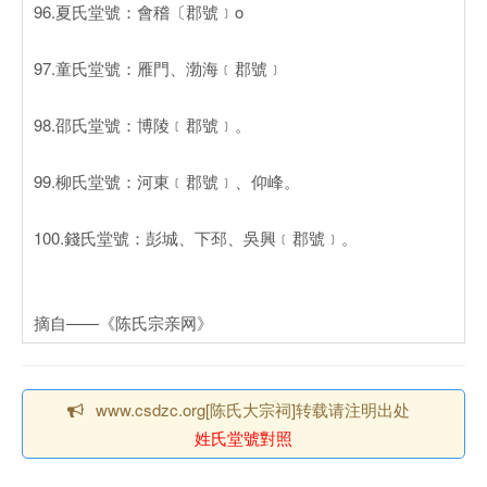
96.夏氏堂號：會稽〔郡號﹞o
97.童氏堂號：雁門、渤海﹝郡號﹞
98.邵氏堂號：博陵﹝郡號﹞。
99.柳氏堂號：河東﹝郡號﹞、仰峰。
100.錢氏堂號：彭城、下邳、吳興﹝郡號﹞。
摘自——《陈氏宗亲网》
www.csdzc.org[陈氏大宗祠]转载请注明出处
姓氏堂號對照