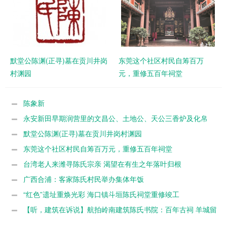
默堂公陈渊(正寻)墓在贡川井岗
东莞这个社区村民自筹百万
村渊园
元，重修五百年祠堂
陈象新
永安新田早期润营里的文昌公、土地公、天公三香炉及化帛
炉
默堂公陈渊(正寻)墓在贡川井岗村渊园
东莞这个社区村民自筹百万元，重修五百年祠堂
台湾老人来潍寻陈氏宗亲 渴望在有生之年落叶归根
广西合浦：客家陈氏村民举办集体年饭
“红色”遗址重焕光彩 海口镇斗垣陈氏祠堂重修竣工
【听，建筑在诉说】航拍岭南建筑陈氏书院：百年古祠 羊城留
芳