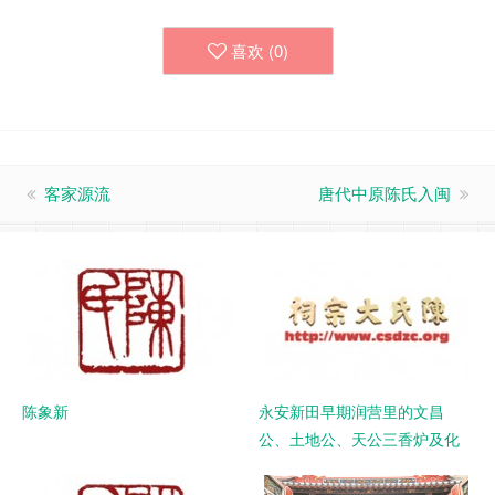
喜欢 (
0
)
客家源流
唐代中原陈氏入闽
陈象新
永安新田早期润营里的文昌
公、土地公、天公三香炉及化
帛炉