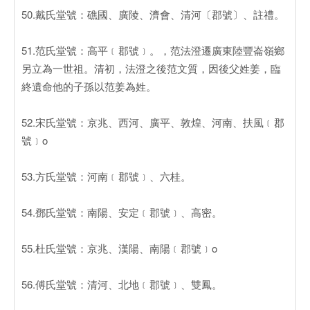
50.戴氏堂號：礁國、廣陵、濟會、清河〔郡號〕、註禮。
51.范氏堂號：高平﹝郡號﹞。，范法澄遷廣東陸豐崙嶺鄉
另立為一世祖。清初，法澄之後范文質，因後父姓姜，臨
終遺命他的子孫以范姜為姓。
52.宋氏堂號：京兆、西河、廣平、敦煌、河南、扶風﹝郡
號﹞o
53.方氏堂號：河南﹝郡號﹞、六桂。
54.鄧氏堂號：南陽、安定﹝郡號﹞、高密。
55.杜氏堂號：京兆、漢陽、南陽﹝郡號﹞o
56.傅氏堂號：清河、北地﹝郡號﹞、雙鳳。