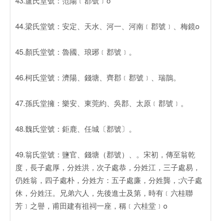
43.盧氏堂號：范陽﹝郡號﹞o
44.梁氏堂號：安定、天水、河一、河南﹝郡號﹞、梅鏡o
45.顏氏堂號：魯國、琅琊﹝郡號﹞。
46.柯氏堂號：濟陽、錢塘、齊郡﹝郡號﹞、瑞鵲。
47.孫氏堂擁：樂安、東莞約、吳郡、太原﹝郡號﹞。
48.魏氏堂號：鉅鹿、任城〔郡號〕。
49.翁氏堂號：鹽官、錢塘（郡號）、。宋初，傳至翁乾
度，長子處厚，分姓洪，次子處恭，分姓江，三子處易，
仍姓翁，四子處朴，分姓方：五子處廉，分姓龔，;六子處
休，分姓汪。兄弟六人，先後進士及第，時有﹝六桂聯
芳﹞之譽，甫田建有祖祠一座，稱﹝六桂堂﹞o