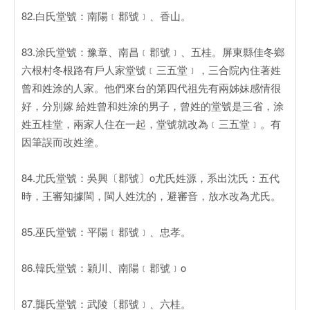
82.白氏堂號：南陽﹝郡號﹞、香山。
83.涂氏堂號：豫章、南昌﹝郡號﹞、五桂。屏東縣佳冬鄉
六根村冬根路有戶人家堂號﹝三五堂﹞，三合院內住著姓
曾和姓涂的人家。他們來台的第四代祖先有兩姊妹感情很
好，分別嫁 給姓曾和姓涂的男子，曾姓的堂號是三省，涂
姓五桂堂，兩家人住在一起，堂號就改為﹝三五堂﹞。有
因筆誤而改姓塗。
84.尤氏堂號：吳興〔郡號〕o尤氏姓源，系出沈氏：五代
時，王審知據閩，閩人姓沈的，避審音，放水改為尤氏。
85.巫氏堂號：平陽﹝郡號﹞、忠孝。
86.韓氏堂號：穎川、南陽﹝郡號﹞o
87.龔氏堂號：武陵〔郡號﹞、六桂。