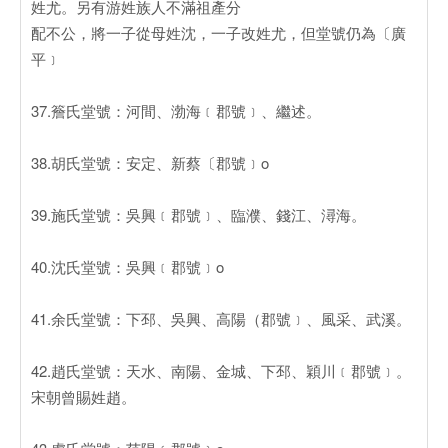
姓尤。另有游姓族人不滿祖產分
配不公，將一子從母姓沈，一子改姓尤，但堂號仍為〔廣
平﹞
37.簷氏堂號：河間、渤海﹝郡號﹞、繼述。
38.胡氏堂號：安定、新蔡〔郡號﹞o
39.施氏堂號：吳興﹝郡號﹞、臨濮、錢江、潯海。
40.沈氏堂號：吳興﹝郡號﹞o
41.余氏堂號：下邳、吳興、高陽（郡號﹞、風采、武溪。
42.趙氏堂號：天水、南陽、金城、下邳、穎川﹝郡號﹞。
宋朝曾賜姓趙。