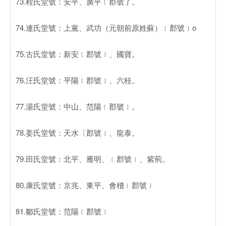
73.程氏堂號：安平、廣平﹝郡號了。
74.連氏堂號：上黨、武功（元朝前原姓蘇）﹝郡號﹞o
75.古氏堂號：新安﹝郡號﹞、國寶。
76.汪氏堂號：平陽﹝郡號﹞、六桂。
77.湯氏堂號：中山、范陽﹝郡號﹞。
78.姜氏堂號：天水〔郡號﹞、龍泰。
79.田氏堂號：北平、雁明、﹝郡號﹞、紫荊。
80.康氏堂號：京兆、東平、會稽﹝郡號﹞
81.鄒氏堂號：范陽﹝郡號﹞