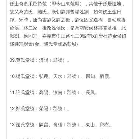
孫士會食采邑於范（即今山東范縣），其他子孫居隨地，
故又為范氏、隨氏。漢朝劉邦曾賜姓劉，如匈奴王金日
殫。宋時，唐尚書劉文靜之後，劉恆因父遇禍，自幼就養
於侯、林二家，後改姓侯氏，是為南安侯林鄉開基祖，此
派劉、侯同宗。嘉義市中正路七三0號有b劉唐杜范金侯留
錢姓宗親會(金、錢氏堂號為彭城)
09.蔡氏堂號：濟陽﹝郡號）。
10.楊氏堂號：弘農、天水﹝郡號﹞、四知、栖霞。
11.許氏堂號：高陽、汝南﹝郡號﹞、長興。
12.鄭氏堂號：滎陽﹝郡號﹞。
13.謝氏堂號：陳留、會稽﹝郡號﹞、東山、寶樹。