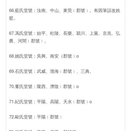
66.藍氏堂號：汝南、中山、東莞﹝郡號﹞。有因筆誤改姓
籃。
67.馮氏堂號：始平、杜陵、長樂、穎川、上黨、京兆、弘
農、河間﹝郡號﹞。
68.姚氏堂號：吳興、南安（郡號﹞o
69.石氏堂號：武威、渤海﹝郡號﹞、三典。
70.董氏堂號：隴西、濟陰﹝郡號﹞o
71.紀氏堂號：平陽、高陽、天水﹝郡號﹞o
72.歐氏堂號：平陽﹝郡號﹞