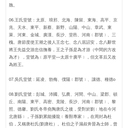
虺。
06.王氏堂號：太原、琅邪、北海、陳留、東海、高平、京
兆、天水、東平、新蔡、新野、山陽、中山、章武、東
萊、河東、金城、廣漢、長沙、堂邑、河南﹝郡號﹞、三
槐。唐節度使王潮之後人王念七、念八居詔安，念八辭世
將王先益交游忠信撫養，王之子孫是為才游（中間的方改
為才），堂號為﹝原平堂—太原十廣平﹞，但文革后又改
為姓王。
07.吳氏堂號：延凌、勃侮、僕陽﹝郡號﹞、讓德、種德o
08.劉氏堂號：彭城、沛國、弘農、河間、中山、梁郡、頓
丘、南陽、東平、高密、竟陵、長沙、河南﹝郡號﹞、黎
照、德馨。劉氏冬帝堯陶唐氏之後，受對於劉﹝地在今河
北唐縣﹞，子孫劉累能擾龍﹝養獸專家﹞，在周封為杜
伯，又稱唐杜氏(劉唐杜）。杜伯之子濕叔奔晉為士師，曾