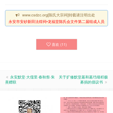
www.csdzc.org[陈氏大宗祠]转载请注明出处
永安市安砂新田法煌祠•龙福堂陈氏会文件第二届组成人员
喜欢 (
11
)
永安默堂·大儒里·春秋祭·朱
关于扩修默堂墓和墓垱墙积极
熹赠联
募捐的倡议书