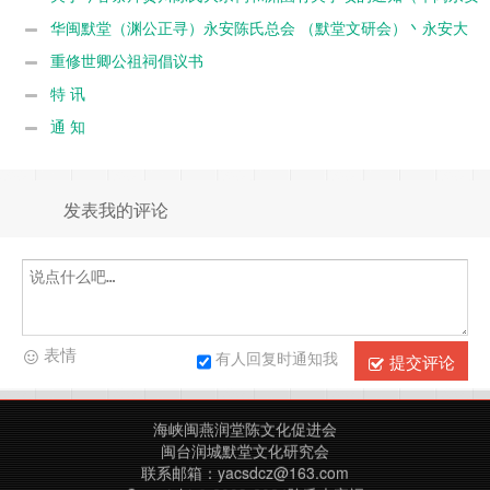
默堂陈联谊总会 （闽台永安默堂文研会）丶永安大易陈氏会、闽台
华闽默堂（渊公正寻）永安陈氏总会 （默堂文研会）丶永安大
永安渊園文保中心）
易陈氏会关于今春祭祖有关事项的通知
重修世卿公祖祠倡议书
特 讯
通 知
发表我的评论
表情
有人回复时通知我
提交评论
海峡闽燕润堂陈文化促进会
闽台润城默堂文化研究会
联系邮箱：yacsdcz@163.com