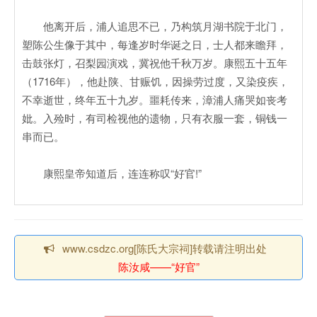
他离开后，浦人追思不已，乃构筑月湖书院于北门，
塑陈公生像于其中，每逢岁时华诞之日，士人都来瞻拜，
击鼓张灯，召梨园演戏，冀祝他千秋万岁。康熙五十五年
（1716年），他赴陕、甘赈饥，因操劳过度，又染疫疾，
不幸逝世，终年五十九岁。噩耗传来，漳浦人痛哭如丧考
妣。入殓时，有司检视他的遗物，只有衣服一套，铜钱一
串而已。
康熙皇帝知道后，连连称叹“好官!”
www.csdzc.org[陈氏大宗祠]转载请注明出处
陈汝咸——“好官”