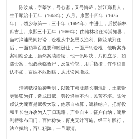
陈汝咸，字莘学，号心斋，又号悔庐，浙江鄞县人，
生于顺治十五年（1658年）八月。康熙十四年（1675
年），领乡荐第一；三十年（1691年）中进士，后授翰林
庶吉士。康熙三十五年（1696年）由翰林出任漳浦知县，
当时漳浦民间好讼，讼棍从中怂恿以渔利。陈汝咸到任
后，一面劝导百姓要和睦逊让，一面严惩讼棍，他听案办
案明察公正，虽然案牍纷纭，他一讯即决，片刻立尽。如
遇命案，他必亲临验尸，反复谛视，用手指按，仵作也自
认不如，百姓不敢欺瞒，从此讼风渐戢。
清初赋役沿袭明制，以致丁粮版籍长期混乱，土豪猾
吏狼狈为奸，造成田赋、劳役轻重不均，民苦不堪。陈汝
咸认为编查是赋役大政，他亲自核算，编粮纳户。把胥役
和里长包办改为人丁归现籍，产业自主，征户自纳，编后
列榜张布四门，百姓称快，胥吏无计可施。经三年践行，
法立赋均，百年积弊，一旦廓清。