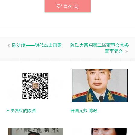
喜欢 (
5
)
陈洪绶——明代杰出画家
陈氏大宗祠第二届董事会常务
董事简介
不畏强权的陈渊
开国元帅-陈毅