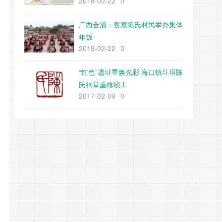
2018-02-22
0
广西合浦：客家陈氏村民举办集体
年饭
2018-02-22
0
“红色”遗址重焕光彩 海口镇斗垣陈
氏祠堂重修竣工
2017-02-09
0