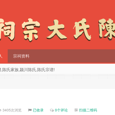
人
宗祠资料
族谱,陈氏家族,颍川陈氏,陈氏宗谱!
3405次浏览
已收录
0个评论
扫描二维码