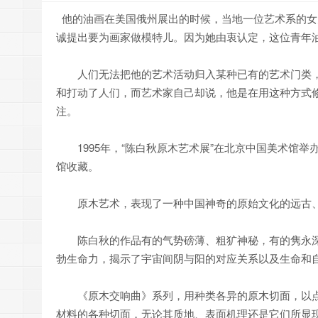
他的油画在美国俄州展出的时候，当地一位艺术系的女
诚提出要为画家做模特儿。因为她由衷认定，这位青年
人们无法把他的艺术活动归入某种已有的艺术门类，
和打动了人们，而艺术家自己却说，他是在用这种方式
注。
1995年，“陈白秋原木艺术展”在北京中国美术馆举
馆收藏。
原木艺术，表现了一种中国神奇的原始文化的远古、
陈白秋的作品有的气势磅薄、粗犷神秘，有的隽永深
勃生命力，揭示了宇宙间阴与阳的对应关系以及生命和
《原木交响曲》系列，用种类各异的原木切面，以点
材料的各种切面，无论其质地、表面机理还是它们所显