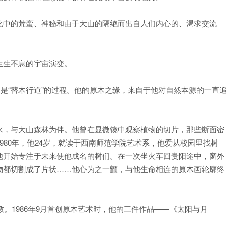
中的荒蛮、神秘和由于大山的隔绝而出自人们内心的、渴求交流
生不息的宇宙演变。
是“替木行道”的过程。他的原木之缘，来自于他对自然本源的一直追
，与大山森林为伴。他曾在显微镜中观察植物的切片，那些断面密
980年，他24岁，就读于西南师范学院艺术系，他爱从校园里找树
他开始专注于未来使他成名的树们。在一次坐火车回贵阳途中，窗外
物都切割成了片状……他心为之一颤，与他生命相连的原木画轮廓终
。1986年9月首创原木艺术时，他的三件作品——《太阳与月