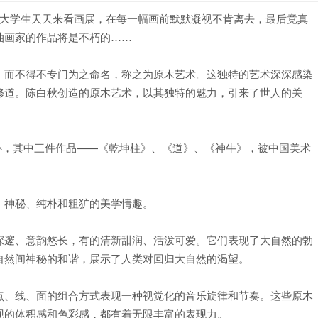
大学生天天来看画展，在每一幅画前默默凝视不肯离去，最后竟真
油画家的作品将是不朽的……
而不得不专门为之命名，称之为原木艺术。这独特的艺术深深感染
修道。陈白秋创造的原木艺术，以其独特的魅力，引来了世人的关
办，其中三件作品——《乾坤柱》、《道》、《神牛》，被中国美术
神秘、纯朴和粗犷的美学情趣。
邃、意韵悠长，有的清新甜润、活泼可爱。它们表现了大自然的勃
自然间神秘的和谐，展示了人类对回归大自然的渴望。
、线、面的组合方式表现一种视觉化的音乐旋律和节奏。这些原木
现的体积感和色彩感，都有着无限丰富的表现力。