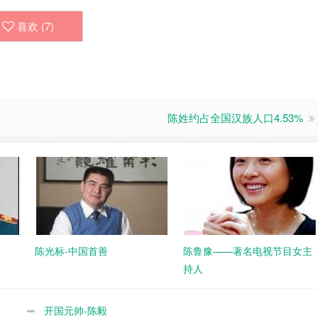
喜欢 (
7
)
陈姓约占全国汉族人口4.53%
陈光标-中国首善
陈鲁豫——著名电视节目女主
持人
开国元帅-陈毅