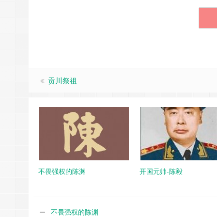
贡川祭祖
不畏强权的陈渊
开国元帅-陈毅
不畏强权的陈渊