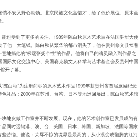
惴惴不安又野心勃勃。北京民族文化宫惜才，给了低价展位。原木画
走。
也受到了更多的关注。1989年陈白秋原木艺术展在法国驻华大使
资助了他一大笔钱。陈白秋从繁华的都市消失了，他在贵州修文县笮巷
意地搞他的“极端张扬个性”的作品。他将自己的魂灵融入到作品之
中国国际文化交流中心、美国赛克勒文人科学与艺术基金会及贵州中国
术馆开了幕。
白秋”为注册商标的原木艺术作品1999年获贵州省首届旅游纪念
色礼品；2000年在苏州、台湾、日本等地巡回展出，陈白秋艺术馆
块地皮做工作室并不断发展。现在，他的艺术创作室已发展成为有
产品同时远销港、澳、台、美国、日本、韩国、新加坡、法国等国家
有些苦恼。他说：荣辱不惊的境界是最高的，从小溪变成翻腾的江河