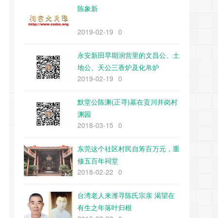
陈象新
2019-02-19
0
永安新田早期润营里的文昌公、土
地公、天公三香炉及化帛炉
2019-02-19
0
默堂公陈渊(正寻)墓在贡川井岗村
渊园
2018-03-15
0
东莞这个社区村民自筹百万元，重
修五百年祠堂
2018-02-22
0
台湾老人来潍寻陈氏宗亲 渴望在
有生之年落叶归根