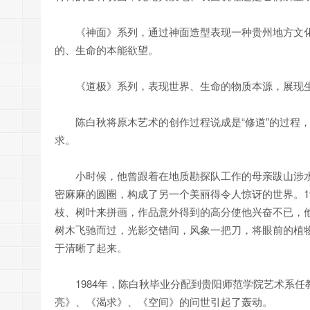
《神面》系列，通过神面造型表现一种贵州地方文化
的、生命的本能欲望。
《道极》系列，表现世界、生命的物质本源，展现生
陈白秋将原木艺术的创作过程说成是“修道”的过程，
求。
小时候，他曾跟着在地质勘探队工作的母亲跋山涉水
密麻麻的圆圈，构成了另一个美丽得令人惊讶的世界。1
枝、树叶来拼画，作品意外得到的高分使他兴奋不已，
树木飞驰而过，光影交错间，风象一把刀，将眼前的植
于清晰了起来。
1984年，陈白秋毕业分配到贵阳师范学院艺术系任教
亮》、《渴求》、《空间》的问世引起了轰动。