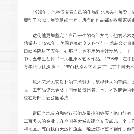
1988年，他举债带着自己的作品到北京去办展览，
轰动了京城，展览延续一周，所有的作品都被收藏家买
这使他更加坚定了自己一生的奋斗方向，他的艺术才能
馆举办；1990年，美国赛克勒文人科学与艺术基金会
口峡谷隐居了五年。在那里，他不用为生计发愁，一心一
中，五年里创作了一大批原木艺术作品。1995年，在
青年旅行社援助下，“陈白秋原木艺术展”在北京中国美
原木艺术以它质朴的艺术魅力，赢得世人的青睐。以“陈
品、工艺品评比金奖；同年被贵州省、市、区政府选为特
也在贵阳白云公园落成。
贵阳当地政府和银行帮他花最少的钱买了艳山红的一
二百多人的企业，在全国各大城市建立专卖点几十个，
和地区。陈白秋白天运作企业，晚上进行艺术创作，他