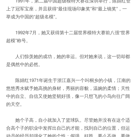
1991年，第二届中国超级模特大赛在深圳举行，陈娟红登
上了冠军宝座，并且获得“最佳现场印象奖”和“最上镜奖”，一
举成为中国的“超级名模”。
1992年7月，她又获得第十二届世界模特大赛前八强“世界
超模”称号。
人们惊羡她的成功，她的幸运。但对她来说，这一切却都
是偶然中的必然。
陈娟红1971年诞生于浙江嘉兴一个叫桐乡的小镇，江南的
悠悠秀水赋予她高挑的身材，秀丽的容貌，温婉的柔情；天性
中的自立、自信又使她坚韧好强，像一只想飞的小鸟向往广阔
的天空。
她个子高，自小就加入了篮球队。尽管她并没有在这个适
合高个子的职业中发挥出自己的才能，找到自己的位置，但运
动员的经历却强化了她的个性：倔强，好胜，要么不做，要做