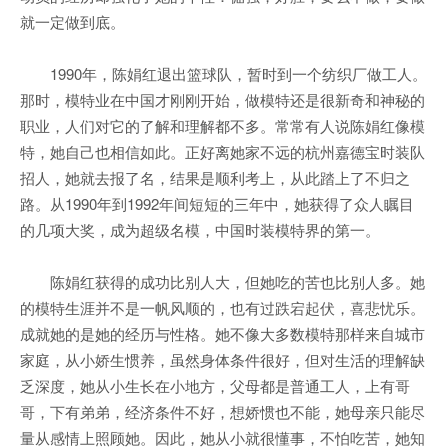
就一定做到底。
1990年，陈娟红退出篮球队，暂时到一个纺织厂做工人。
那时，模特业在中国才刚刚开始，做模特还是很新奇和神秘的
职业，人们对它的了解和理解都不多。常常有人说陈娟红像模
特，她自己也相信如此。正好离她家不远的杭州嘉德宝时装队
招人，她就去报了名，结果是顺利考上，从此踏上了不归之
路。从1990年到1992年间短短的三年中，她获得了众人瞩目
的几项大奖，成为超级名模，中国时装模特界的第一。
陈娟红获得的成功比别人大，但她吃的苦也比别人多。她
的模特生涯并不是一帆风顺的，也有过跌宕起伏，喜悲忧乐。
成就她的是她的经历与性格。她不像大多数模特那样来自城市
家庭，从小娇生惯养，虽然身体条件很好，但对生活的理解缺
乏深度，她从小生长在小地方，父母都是普通工人，上有哥
哥，下有弟弟，经济条件不好，想娇惯也不能，她母亲只能尽
量从感情上照顾她。因此，她从小就很懂事，不怕吃苦，她知