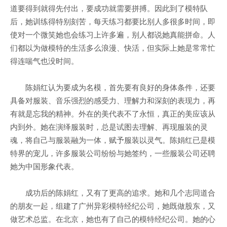
道要得到就得先付出，要成功就需要拼搏。因此到了模特队
后，她训练得特别刻苦，每天练习都要比别人多很多时间，即
使对一个微笑她也会练习上许多遍，别人都说她真能拼命。人
们都以为做模特的生活多么浪漫、快活，但实际上她是常常忙
得连喘气也没时间。
陈娟红认为要成为名模，首先要有良好的身体条件，还要
具备对服装、音乐强烈的感受力、理解力和深刻的表现力，再
有就是忘我的精神。外在的美代表不了永恒，真正的美应该从
内到外。她在演绎服装时，总是试图去理解、再现服装的灵
魂，将自己与服装融为一体，赋予服装以灵气。陈娟红已是模
特界的宠儿，许多服装公司纷纷与她签约，一些服装公司还聘
她为中国形象代表。
成功后的陈娟红，又有了更高的追求。她和几个志同道合
的朋友一起，组建了广州异彩模特经纪公司，她既做股东，又
做艺术总监。在北京，她也有了自己的模特经纪公司。她的心