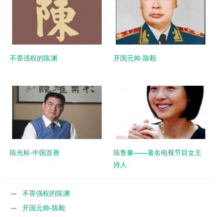
不畏强权的陈渊
开国元帅-陈毅
陈光标-中国首善
陈鲁豫——著名电视节目女主
持人
不畏强权的陈渊
开国元帅-陈毅