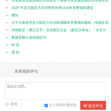
氏会、闽台永安渊園文保中
成员和有关事项的通知
2025 年贡川陈氏大宗祠秋祭庆典活动有关事项的通知
心）
通知
关于今春祭拜贡川陈氏大宗祠和渊園有关事项的通知（华闽永安
默堂陈联谊总会 （闽台永安默堂文研会）丶永安大易陈氏会、闽台
华闽默堂（渊公正寻）永安陈氏总会 （默堂文研会）丶永安大
永安渊園文保中心）
易陈氏会关于今春祭祖有关事项的通知
重修世卿公祖祠倡议书
特 讯
通 知
发表我的评论
表情
有人回复时通知我
提交评论