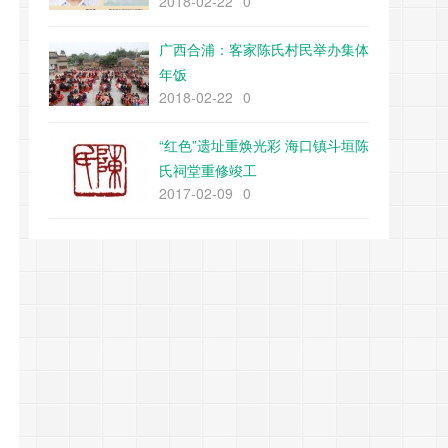
2018-02-22
0
广西合浦：客家陈氏村民举办集体
年饭
2018-02-22
0
“红色”遗址重焕光彩 海口镇斗垣陈
氏祠堂重修竣工
2017-02-09
0