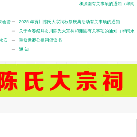
和渊園有关事项的通知（华闽
永安默堂陈联谊总会 （闽台永
安默堂文研会）丶永安大易陈
亲会管
2025 年贡川陈氏大宗祠秋祭庆典活动有关事项的通知
氏会、闽台永安渊園文保中
关于今春祭拜贡川陈氏大宗祠和渊園有关事项的通知（华闽永
心）
永安
安默堂陈联谊总会 （闽台永安默堂文研会）丶永安大易陈氏会、
重修世卿公祖祠倡议书
闽台永安渊園文保中心）
通 知