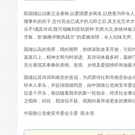
****************************
陈国雄以治家立业著称,以爱国爱乡闻名,以慈善为怀令
懂事长的担子,交付其业已成才的儿郎之后,其文化艺术才
乐乎!诵其诗词,既可领略到苏轼那种’关西大汉,执铁绰板
牙板，歌‘杨柳岸晓风残月’”的柔娩深情，令人玩味无穷
国雄以高的境界，阔的视野，热情讴歌改革开放，引吭
蒸蒸日上，精神文明与时俱进。其诗词体裁多样，题材
充分展现其拳拳的亲情、友情、乡情及爱国情怀和放眼
国雄以其诗词和南音的造诣，为武荣诗社和市南音协会
经本人牵头，并征得国雄同意，由中国致公党南安市委
仅是个开头，相信随着我市的新一轮创业，经济社会事
之唱和，对此，我深信不疑。我期待着拜读更多的庚和
中国致公党南安市委会主委 陈永强