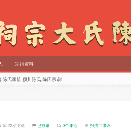
人
宗祠资料
族谱,陈氏家族,颍川陈氏,陈氏宗谱!
5522次浏览
已收录
0个评论
扫描二维码