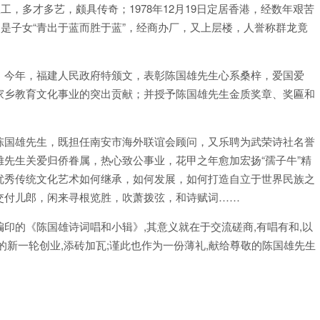
工，多才多艺，颇具传奇；1978年12月19日定居香港，经数年艰苦
的是子女“青出于蓝而胜于蓝”，经商办厂，又上层楼，人誉称群龙竟
。今年，福建人民政府特颁文，表彰陈国雄先生心系桑梓，爱国爱
家乡教育文化事业的突出贡献；并授予陈国雄先生金质奖章、奖匾和
陈国雄先生，既担任南安市海外联谊会顾问，又乐聘为武荣诗社名誉
先生关爱归侨眷属，热心致公事业，花甲之年愈加宏扬“孺子牛”精
优秀传统文化艺术如何继承，如何发展，如何打造自立于世界民族之
交付儿郎，闲来寻根览胜，吹萧拨弦，和诗赋词……
印的《陈国雄诗词唱和小辑》,其意义就在于交流磋商,有唱有和,以
的新一轮创业,添砖加瓦;谨此也作为一份薄礼,献给尊敬的陈国雄先生