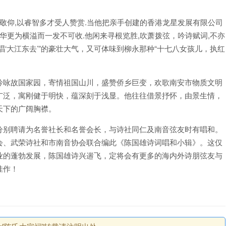
人敬仰,以睿智多才受人赞赏.当他把亲手创建的香港龙星发展有限公司
华更为横溢而一发不可收.他闲来寻根览胜,吹萧拨弦，吟诗赋词,不亦
,唱‘大江东去’”的豪壮大气，又可体味到柳永那种“十七八女孩儿，执红
。
吟咏故国家园，寄情祖国山川，盛赞侨乡巨变，欢歌南安市物质文明
广泛，寓刚健于明快，蕴深刻于浅显。他往往借景抒怀，由景生情，
天下的广阔胸襟。
分别聘请为名誉社长和名誉会长，与诗社同仁及南音弦友时有唱和。
会、武荣诗社和市南音协会联合编此《陈国雄诗词唱和小辑》。这仅
业的蓬勃发展，陈国雄诗兴遄飞，定将会有更多的海内外诗朋弦友与
佳作！