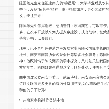
陈国雄先生家住福建南安的“德星居”，大学毕业后从农从
奋斗，发扬“拓荒牛”精神，事业拓展如意；更令其欣慰
发，继往开来！
陈国雄先生伟岸刚毅，慈眉善目；诙谐爽朗，可敬可亲
乡，在改革开放以来为支援家乡建设，扶贫助学，繁荣
荣誉证书，以资鼓励。
现在，已不再担任香港龙星发展实业有限公司懂事长的
社长、南安市南音协会名誉会长等诸多社会职务；陈国雄
神！他既钟情于陈氏渊源的学术探究，又时刻关注我国
林的能力。陈国雄先生通观达变，须怀处稳，便将凡事
由中国致公党南安市委会、武荣诗社、南安市南音协会编
诗以文联宜更多更多的海内外诗朋弦友,为我市勃勃生机
和他的子子孙孙!
中共南安市委副书记 洪本地