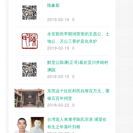
陈象新
2019-02-19
0
永安新田早期润营里的文昌公、土
地公、天公三香炉及化帛炉
2019-02-19
0
默堂公陈渊(正寻)墓在贡川井岗村
渊园
2018-03-15
0
东莞这个社区村民自筹百万元，重
修五百年祠堂
2018-02-22
0
台湾老人来潍寻陈氏宗亲 渴望在
有生之年落叶归根