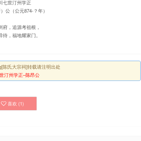
川七世汀州学正
）公（公元874-？年）
州府，追源考祖根，
异待，福地耀家门。
.org[陈氏大宗祠]转载请注明出处
世汀州学正–陈昂公
喜欢 (
1
)