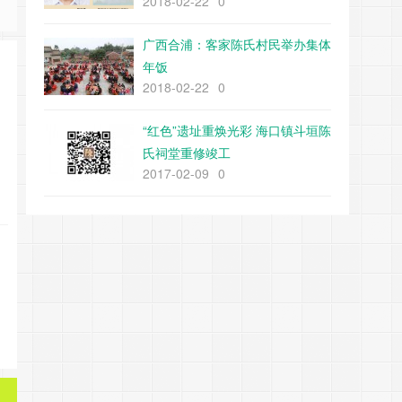
2018-02-22
0
广西合浦：客家陈氏村民举办集体
年饭
2018-02-22
0
“红色”遗址重焕光彩 海口镇斗垣陈
氏祠堂重修竣工
2017-02-09
0