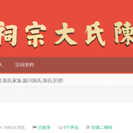
人
宗祠资料
族谱,陈氏家族,颍川陈氏,陈氏宗谱!
1840次浏览
已收录
0个评论
扫描二维码