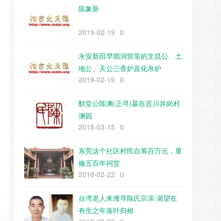
陈象新
2019-02-19
0
永安新田早期润营里的文昌公、土
地公、天公三香炉及化帛炉
2019-02-19
0
默堂公陈渊(正寻)墓在贡川井岗村
渊园
2018-03-15
0
东莞这个社区村民自筹百万元，重
修五百年祠堂
2018-02-22
0
台湾老人来潍寻陈氏宗亲 渴望在
有生之年落叶归根