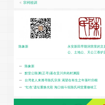
宗祠祖训
陈象新
永安新田早期润营里的文
公、土地公、天公三香炉
帛炉
陈象新
默堂公陈渊(正寻)墓在贡川井岗村渊园
台湾老人来潍寻陈氏宗亲 渴望在有生之年落叶归根
“红色”遗址重焕光彩 海口镇斗垣陈氏祠堂重修竣工