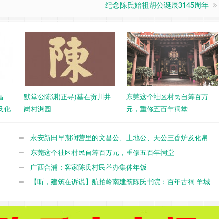
纪念陈氏始祖胡公诞辰3145周年
昌
默堂公陈渊(正寻)墓在贡川井
东莞这个社区村民自筹百万
及化
岗村渊园
元，重修五百年祠堂
永安新田早期润营里的文昌公、土地公、天公三香炉及化帛
炉
东莞这个社区村民自筹百万元，重修五百年祠堂
广西合浦：客家陈氏村民举办集体年饭
【听，建筑在诉说】航拍岭南建筑陈氏书院：百年古祠 羊城
留芳