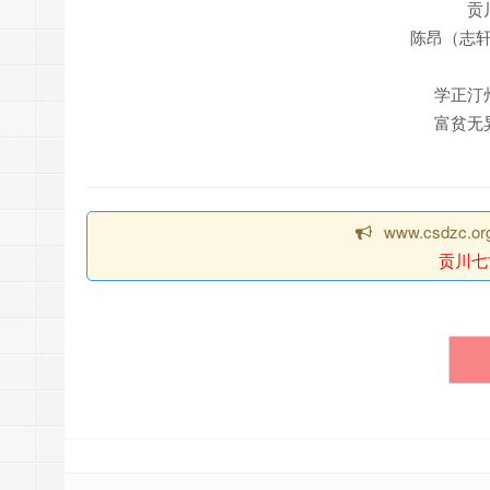
贡
陈昂（志轩
学正汀
富贫无
www.csdzc
贡川七