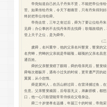
帝尧知道自己的儿子丹朱不贤，不能把帝位传给他
苦。如果传给丹朱，令天下都痛苦，只有丹朱得到好
终於把帝位传给舜。
帝尧去世，三年之丧过后，舜为了要让位给丹朱，
见舜；办公事的不去找丹朱而去找舜；歌颂政绩的，
登上天子之位，是为舜帝。
（二
虞舜，名叫重华，他的父亲名叫瞽叟，瞽叟的父亲
名穷蝉，穷蝉的父亲就是帝颛顼，颛顼的父亲名昌意
通百姓。
舜的父亲瞽叟瞎了眼睛，舜的母亲死后，瞽叟续弦
舜每次都躲开，遇有小过失的时候，更常遭严厉的处
翼翼，从小怠惰。
舜是冀州人，在历山耕过田，在雷泽捕过鱼，在黄
生意。父亲瞽叟顽固，后母嚣无义，弟象骄横，都想
口，他一心只盼望能常常侍侯在父母身边。
舜二十岁便孝名远播，年届三十的时候，帝尧采访