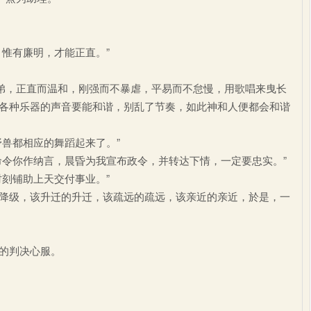
惟有廉明，才能正直。”
弟，正直而温和，刚强而不暴虐，平易而不怠慢，用歌唱来曳长
各种乐器的声音要能和谐，别乱了节奏，如此神和人便都会和谐
兽都相应的舞蹈起来了。”
令你作纳言，晨昏为我宣布政令，并转达下情，一定要忠实。”
刻铺助上天交付事业。”
级，该升迁的升迁，该疏远的疏远，该亲近的亲近，於是，一
的判决心服。