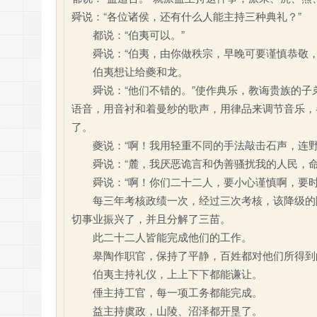
舜说：“各位诸侯，还有什么人能主持三种典礼？”
都说：“伯夷可以。”
舜说：“伯夷，由你做秩宗，早晚可要谨慎恭敬，
伯夷想让给夔和龙。
舜说：“他们不错的。”使作典乐，教诲贵族的子
语音，用音衬和着曼纱的歌声，用律品来调节音乐，
了。
夔说：“啊！我用轻重不同的手法敲击石声，连野
舜说：“麓，我厌恶诡言和伪善骚扰我的人民，命
舜说：“啊！你们二十二人，要小心谨慎啊，要时
每三年考核政绩一次，经过三次考核，该降级的降
切事业振兴了，并且分解了三苗。
此二十二人皆能完成他们的工作。
皋陶作职官，保持了平静，百姓都对他们所得到
伯夷主持礼仪，上上下下都能谦让。
倕主持工官，每一项工务都能完成。
益主持虞政，山陵、沼泽都开垦了。