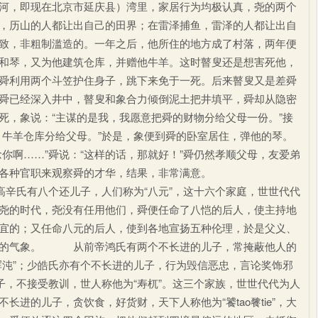
河，即现在北京市延庆县）湾里，家居行为均极认真，尧的两个
，历山的人都让出自己的田界；在雷泽捕鱼，雷泽的人都让出自
致，非粗制滥造的。一年之后，他所住的地方成了村落，两年便
和琴，又为他建筑仓库，并赠他牛羊。这时瞽叟还是想害死他，
舜利用两个斗笠护住身子，跳下来免于一死。后来瞽叟又是差舜
舜已经深入井中，瞽叟和象合力倾倒泥土把井填平，舜却从隐密
死，象说：“主谋的是我，我愿意把舜的财物分给父母一份。”接
，牛羊仓库分给父母。”於是，象便到舜的卧室居住，弹他的琴。
你啊……”舜说：“这样的话，那就好！”舜仍然孝顺父母，友爱弟
各种官职来观察舜的才华，结果，非常满意。
辛氏有八个还儿子，人们称为“八元”，这十六个家庭，世世代代
尧的时代，尧没有任用他们，舜便任命了八恺的后人，使主持地
宜的；又任命八元的后人，使到各地宣扬五种伦理，於是父义、
和的气象。 从前帝鸿氏有两个不长进的儿子，常掩蔽他人的
浑沌”；少皓氏亦有个不长进的儿子，行为毁信恶忠，言论奖饰邪
子，不接受教训，世人称他为“寿杌”。这三个家族，世世代代为人
进的儿子，贪饮食，好货财，天下人称他为“饕tao餮tie”，大