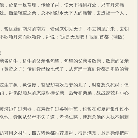
，於是一反常理，传给了舜，使天下得到好处，只有丹朱痛
处。衡量轻重之余，总不能以令天下人的痛苦，去造福一个人，
曾远避到南河的南方，诸侯来朝见天子，不去朝见丹朱，去朝
不歌颂丹朱而歌颂舜，舜说；“这是天意吧！”回到首都（蒲阪）
）
名桥牛，桥牛的父亲名句望，句望的父亲名敬康，敬康的父亲
（黄帝之子）传到舜已经七代了，从穷蝉一直到舜都是卑微的普
生了象，象傲慢，瞽叟却喜欢后妻的儿子，时常想杀死舜；但
罚，舜仍以顺从的态度对待父亲、后母和弟弟，战战兢兢并小心
河边作过陶器，在寿丘作过各种手艺，也曾在贞夏赶集作过小
杀他，舜顺从父母不失子道，孝悌仁慈，使想杀他的人找不到藉
可用之材时，四方诸侯都推荐虞舜，很是满意，於是尧便把两