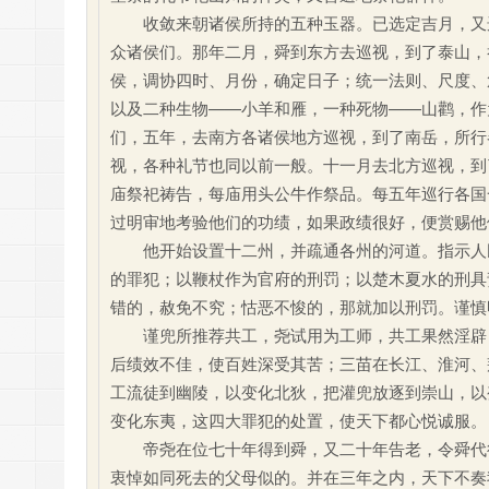
收敛来朝诸侯所持的五种玉器。已选定吉月，又选
众诸侯们。那年二月，舜到东方去巡视，到了泰山，
侯，调协四时、月份，确定日子；统一法则、尺度、
以及二种生物——小羊和雁，一种死物——山鹳，作
们，五年，去南方各诸侯地方巡视，到了南岳，所行
视，各种礼节也同以前一般。十一月去北方巡视，到
庙祭祀祷告，每庙用头公牛作祭品。每五年巡行各国
过明审地考验他们的功绩，如果政绩很好，便赏赐他
他开始设置十二州，并疏通各州的河道。指示人民
的罪犯；以鞭杖作为官府的刑罚；以楚木夏水的刑具
错的，赦免不究；怙恶不悛的，那就加以刑罚。谨慎
谨兜所推荐共工，尧试用为工师，共工果然淫辟；
后绩效不佳，使百姓深受其苦；三苗在长江、淮河、
工流徒到幽陵，以变化北狄，把灌兜放逐到崇山，以
变化东夷，这四大罪犯的处置，使天下都心悦诚服。
帝尧在位七十年得到舜，又二十年告老，令舜代行
衷悼如同死去的父母似的。并在三年之内，天下不奏