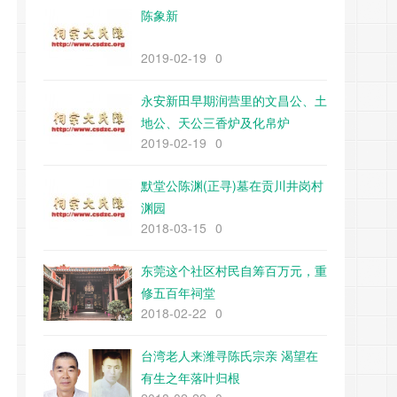
陈象新
2019-02-19
0
永安新田早期润营里的文昌公、土
地公、天公三香炉及化帛炉
2019-02-19
0
默堂公陈渊(正寻)墓在贡川井岗村
渊园
2018-03-15
0
东莞这个社区村民自筹百万元，重
修五百年祠堂
2018-02-22
0
台湾老人来潍寻陈氏宗亲 渴望在
有生之年落叶归根