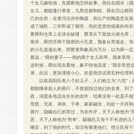
个女儿嫁给他，先观察他怎样处事。尧住在嬀水（嬀
女儿，都能遵行孝道，九男也都和睦。舜在历山耕田
己的住所；在黄河沿岸作陶器，所出产的陶器坚实美
成了城邑，三年即成了都市，尧於是赏给细葛的布衣
要舜到仓库上去涂合缺缝，瞽叟从下面放火烧仓库，
凿井，舜挖开两个隐密的小孔道，预备从旁逃走。等
的小孔道逃出来。而瞽叟和象高兴万分，以为舜一定
着说：“舜的妻子——尧的两个女儿和琴。我来享用
这时候，舜出现去看他，象不快地说道：“我非常想念
弟，此后，更加谨慎小心。於是尧尝试用五种伦理和
以前高阳氏有八个好儿子，人们称之为“八恺”；高
都能继承前人的善行，不曾损毁过他们的名誉。到了
政，润度各地适合生长的农作，结果没有一处是不相
母慈、兄友、弟恭、子孝、家家融洽，到处一片祥
善行，隐瞒自己的罪过，为非作歹，天下人称他为“
恶，天下人称他为“穷奇”。颛顼氏又有个不长进的儿
唾弃，到了尧的时代，却没有驱逐他们。缙云氏有个不长