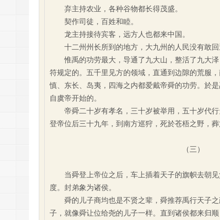
弃主持农业，各种谷物都长得茂盛。
契作司徒，百姓和睦。
龙主持接待宾客，远方人也都来中国。
十二州州长所到的地方，大九州的人民没有敢回
惟禹的功劳最大，导通了九大山，整活了九大泽，
符规定的。五千里见方的领域，直通到边隙的荒服，
慎、东长、岛夷，四海之内都爱戴帝舜的功劳。於是
自虞帝开始的。
帝舜二十岁有孝名，三十岁被举用，五十岁代行天
登帝位后三十九年，到南方巡狩，死於苍梧之野，葬
（三）
当舜登上帝位之后，车上插着天子的旗帜去朝见父
度。封弟象为诸侯。
舜的儿子商均也是不贤之辈，舜推荐禹行天子之政
子，就像舜让位给尧的儿子一样。直到诸侯都来归顺