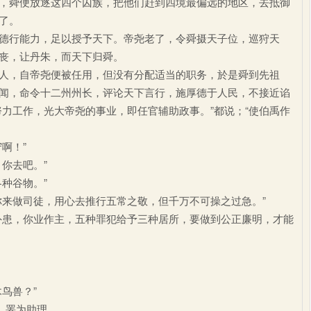
，舜便放逐这四个囚族，把他们赶到四境最偏远的地区，去抵御
了。
德行能力，足以授予天下。帝尧老了，令舜摄天子位，巡狩天
丧，让丹朱，而天下归舜。
，自帝尧便被任用，但没有分配适当的职务，於是舜到先祖
闻，命令十二州州长，评论天下言行，施厚德于人民，不接近谄
力工作，光大帝尧的事业，即任官辅助政事。”都说；“使伯禹作
啊！”
你去吧。”
种谷物。”
你来做司徒，用心去推行五常之敬，但千万不可操之过急。”
外患，你业作主，五种罪犯给予三种居所，要做到公正廉明，才能
鸟兽？”
、罴为助理。