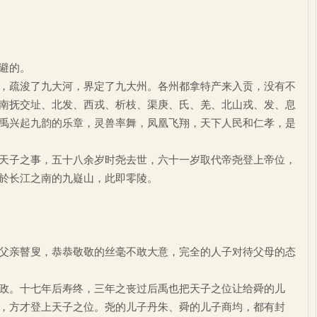
避的。
疏浚了九大河，界定了九大州。各州都拿特产来入贡，没有不
南抚交址、北发、西戎、析枝、渠庚、氏、羌、北山戎、发、息
禹兴起九韵的乐章，灵兽率舞，凤凰飞翔，天下人民和仁孝，是
子之事，五十八余岁时尧去世，六十一岁取代帝尧登上帝位，
於长江之南的九嶷山，此即零陵。
亲瞽叟，恭恭敬敬的丝毫不敢大意，完全的人子对待父母的态
。十七年后寿终，三年之丧过后禹也把天子之位让给舜的儿
，方才登上天子之位。尧的儿子丹朱、舜的儿子商均，都有封