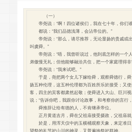
（一）
帝尧说：“啊！四位诸侯们，我在七十年，你们谁
都说：“我们品德浅薄，会沾帝位的。”
帝尧说：“那么，请尽推荐，无论显扬的贵戚或出身
叫虞舜。”
帝尧说：“唔，我曾听说过，他到底怎样的一个人？
弟傲慢无礼；但他能够融洽共住，把一个家庭理得非
帝尧说：“我来试吧。”
于是，尧把两个女儿下嫁给舜，观察舜德行，舜竟
扬五种伦理，这五种伦理都为百姓所乐於接受；又使
客，四主的宾客都肃然起敬；使舜进入大山、巨川视
说；“告诉你吧，我跟你讨论政事，和考察你的言行
舜推辞让给有德的人，不肯继承帝位。
正月黄道吉月，舜在父祖庙接受摄政，父祖庙就
於是，用浑天仪中的玉横桶观察天象，来定准日月
望祭的礼节祀山川的神灵，又普遍地祭祀群神。