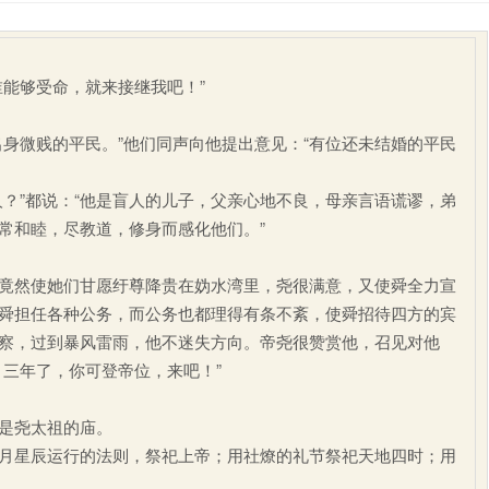
能够受命，就来接继我吧！”
微贱的平民。”他们同声向他提出意见：“有位还未结婚的平民
”都说：“他是盲人的儿子，父亲心地不良，母亲言语谎谬，弟
常和睦，尽教道，修身而感化他们。”
然使她们甘愿纡尊降贵在妫水湾里，尧很满意，又使舜全力宣
舜担任各种公务，而公务也都理得有条不紊，使舜招待四方的宾
察，过到暴风雷雨，他不迷失方向。帝尧很赞赏他，召见对他
，三年了，你可登帝位，来吧！”
是尧太祖的庙。
星辰运行的法则，祭祀上帝；用社燎的礼节祭祀天地四时；用