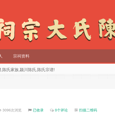
人
宗祠资料
族谱,陈氏家族,颍川陈氏,陈氏宗谱!
3096次浏览
已收录
0个评论
扫描二维码