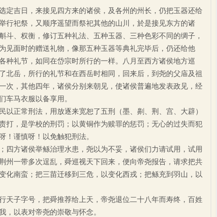
定吉日，来接见四方来的诸侯，及各州的州长，仍把玉器还给
举行祀祭，又顺序遥望而祭祀其他的山川，於是接见东方的诸
斛斗、权衡，修订五种礼法、五种玉器、三种色彩不同的绸子，
为见面时的赠送礼物，像那五种玉器等典礼完毕后，仍还给他
各种礼节，如同在岱宗时所行的一样。八月至西方诸侯地方巡
了北岳，所行的礼节和在西岳时相同，回来后，到尧的父庙及祖
一次，其他四年，诸侯分别来朝见，使诸侯普遍地发表政见，经
们车马衣服以备享用。
以正常刑法，用放逐来宽恕了五刑（墨、劓、荆、宫、大辟）
责打，是学校的刑罚；以黄铜作为赎罪的惩罚；无心的过失而犯
呀！谨慎呀！以免触犯刑法。
四方诸侯举鲧治理水患，尧以为不妥，诸侯们力请试用，试用
荆州一带多次逞乱，舜巡视天下回来，便向帝尧报告，请求把共
变化南蛮；把三苗迁移到三危，以变化西戎；把鲧充到羽山，以
天子字号，把舜推荐给上天，帝尧退位二十八年而寿终，百姓
我，以表对帝尧的崇敬与怀念。