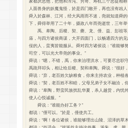
家都厌恶他，把他和浑沌、穷奇、寿杌三个恶徒相称
人面兽身的妖魔鬼怪，於是四门敞开，再也没有凶人
舜入於森林、江河，经大风雨而不迷，尧就知道舜的
下，舜得举用了二十年，摄政八年而尧逝世，三年举
禹、皋陶、后稷、契、夔、龙、倕、益、彭祖等人
庙，与四方诸侯商谋，大开四面门，以畅通四方的见
佞的人，蛮夷皆能服从。舜对四方诸侯说：“谁能够努
司空，可以光大帝尧的事业。”
舜说：“嗯，不错，禹，你来治理洪水，可要尽忠职守
禹跪拜叩头，相让给后稷、契和皋陶。舜说：“很好，
舜说：“弃，老百姓欠缺粮食，你来主持农业，种植各
舜说：“契，老百姓不和睦，父母兄弟子女不融洽，
舜说：“皋陶，野蛮民族扰乱华夏，杀人越货，内忧
使人心悦诚服。”
舜说：“谁能办好工务？”
都说：“倕可以。”於是，倕使共工。
舜说：“啊！各位诸侯，谁能够理出山陵、沼泽的草木
都说：“益适合。”就派益主持这件事，派朱、虎、熊