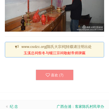
www.csdzc.org[陈氏大宗祠]转载请注明出处
玉溪总祠祭冬与螺江宗祠敬献帝师牌匾
喜欢 (
7
)
纪 念
广西合浦：客家陈氏村民举办