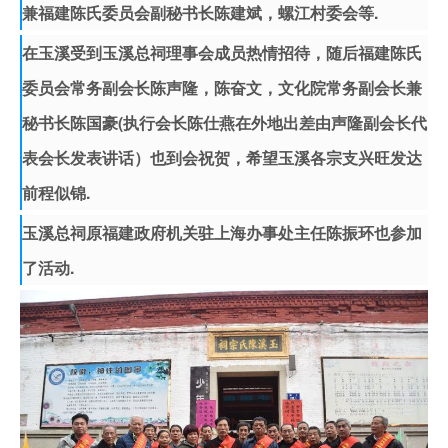
兼福建陈氏委员会副秘书长陈建斌，螺江村委会等.
在玉溪受到玉溪总祠理事会成员热情招待，随后福建陈氏
委员会常务副会长陈声隆，陈奋文，文化院常务副会长兼
秘书长陈国豪(执行会长陈仕燕在外地出差由声隆副会长代
表会长发表讲话）也到会祝贺，希望玉溪各宗支兴旺发达
前程似锦.
玉溪总祠原福建政府机关驻上海办事处主任陈振环也参加
了活动.