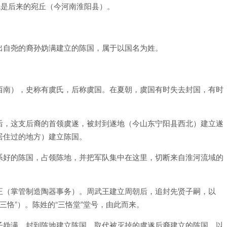
就是后来的宛丘（今河南淮阳县）。
出自尧的裔孙妫满建立的陈国，属于以国名为姓。
西南），史称有虞氏，后称虞国。在夏朝，虞国有时失去封国，有时
后，这支后裔的首领虞遂，被封到遂地（今山东宁阳县西北）建立遂
居住过的地方）建立陈国。
系好的陈国，占领陈地，并把军队集中在这里，切断来自淮河流域的
正（掌管制造陶器事务）。周武王建立周朝后，追封先贤子嗣，以
三恪”）。陈姓的“三恪堂”堂号，由此而来。
子妫满，封到陈地建立陈国，取代被灭掉的虞遂后裔建立的陈国，以