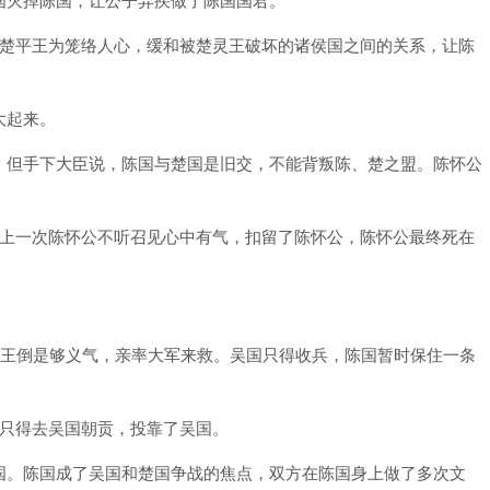
。楚平王为笼络人心，缓和被楚灵王破坏的诸侯国之间的关系，让陈
大起来。
，但手下大臣说，陈国与楚国是旧交，不能背叛陈、楚之盟。陈怀公
对上一次陈怀公不听召见心中有气，扣留了陈怀公，陈怀公最终死在
。
昭王倒是够义气，亲率大军来救。吴国只得收兵，陈国暂时保住一条
，只得去吴国朝贡，投靠了吴国。
国。陈国成了吴国和楚国争战的焦点，双方在陈国身上做了多次文