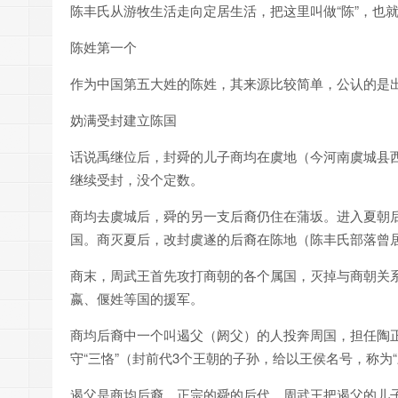
陈丰氏从游牧生活走向定居生活，把这里叫做“陈”，也
陈姓第一个
作为中国第五大姓的陈姓，其来源比较简单，公认的是
妫满受封建立陈国
话说禹继位后，封舜的儿子商均在虞地（今河南虞城县
继续受封，没个定数。
商均去虞城后，舜的另一支后裔仍住在蒲坂。进入夏朝
国。商灭夏后，改封虞遂的后裔在陈地（陈丰氏部落曾
商末，周武王首先攻打商朝的各个属国，灭掉与商朝关
嬴、偃姓等国的援军。
商均后裔中一个叫遏父（阏父）的人投奔周国，担任陶
守“三恪”（封前代3个王朝的子孙，给以王侯名号，称为“
遏父是商均后裔，正宗的舜的后代。周武王把遏父的儿