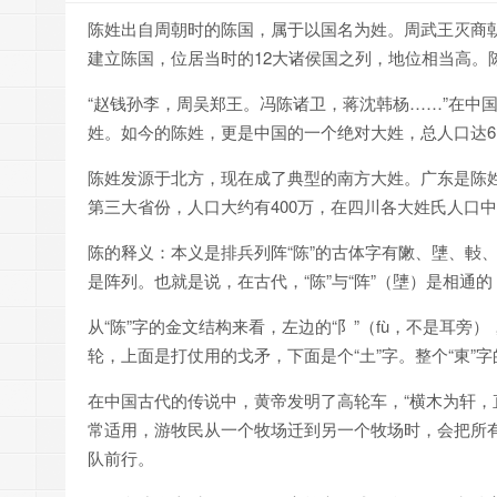
陈姓出自周朝时的陈国，属于以国名为姓。周武王灭商朝
建立陈国，位居当时的12大诸侯国之列，地位相当高。
“赵钱孙李，周吴郑王。冯陈诸卫，蒋沈韩杨……”在中
姓。如今的陈姓，更是中国的一个绝对大姓，总人口达61
陈姓发源于北方，现在成了典型的南方大姓。广东是陈姓
第三大省份，人口大约有400万，在四川各大姓氏人口
陈的释义：本义是排兵列阵“陈”的古体字有敶、塦、軙、
是阵列。也就是说，在古代，“陈”与“阵”（塦）是相
从“陈”字的金文结构来看，左边的“阝”（fù，不是耳旁
轮，上面是打仗用的戈矛，下面是个“土”字。整个“東
在中国古代的传说中，黄帝发明了高轮车，“横木为轩，
常适用，游牧民从一个牧场迁到另一个牧场时，会把所
队前行。