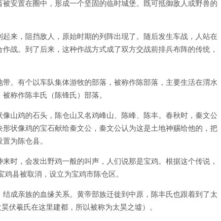
畜被安置在圈中，形成一个坚固的临时城堡。既可抵御敌人或野兽的
列起来，阻挡敌人，原始时期的列阵出现了。随后发生车战，人站在
合作战。到了后来，这种作战方式成了双方交战前排兵布阵的传统，
地带。有个以车队集体游牧的部落，被称作陈部落，主要生活在渭水
，被称作陈丰氏（陈锋氏）部落。
状像山鸡的石头，陈仓山又名鸡峰山、陈峰、陈丰。春秋时，秦文公
块形状像鸡的宝石献给秦文公，秦文公认为这是土地神赐给他的，把
设置为陈仓县。
神来时，会发出野鸡一般的叫声，人们说那是宝鸡。根据这个传说，
年，宝鸡县被取消，设立为宝鸡市陈仓区。
，结成亲族的血缘关系。黄帝部族迁徙到中原，陈丰氏也跟着到了太
一太昊伏羲氏在这里建都，所以被称为太昊之墟）。