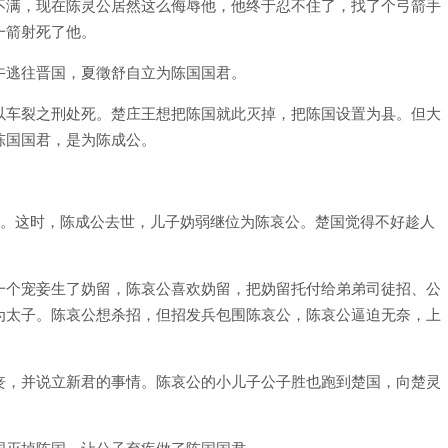
不满，现在陈灵公居然这么侮辱他，他终于忍不住了，找了个弓箭手
一箭射死了他。
午逃往晋国，夏徵舒自立为陈国国君。
以车裂之刑处死。楚庄王想把陈国就此灭掉，把陈国设置为县。但大
陈国国君，是为陈成公。
国。这时，陈成公去世，儿子妫弱继位为陈哀公。楚国觉得不好趁人
一个宠妾生了妫留，陈哀公喜欢妫留，把妫留托付给弟弟司徒招、公
为太子。陈哀公想杀招，但招发兵包围陈哀公，陈哀公逼迫无奈，上
丧，并说立新君的事情。陈哀公的小儿子公子胜也跑到楚国，向楚灵
国灭掉陈国，让公子弃疾做了陈国国君。