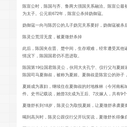
陈宣公时，陈国与齐、鲁两大强国关系融洽。陈宣公最
为太子。公元前672年，陈宣公杀掉妫御寇。
妫御寇一向与陈厉公的儿子妫完关系要好，妫御寇被杀
陈灵公荒淫无度，被夏徵舒杀掉
此后，陈国夹在晋、楚中间，生存艰难，经常遭受其他
情况下，陈国国君仍不思进取。
陈国第19位国君陈灵公，伙同大夫孔宁、仪行父与夏姬
陈国司马夏御叔，被称为夏姬。夏御叔是陈宣公的孙子，
夏姬成为寡妇，继续住在夏御叔的封地株林（今河南柘
件。史书记载说，她曾3次成为王后、7次嫁人，共有9
夏徵舒长到18岁，陈灵公为取悦夏姬，让夏徵舒承袭夏
喝到高兴时，陈灵公跟仪行父开玩笑说，夏徵舒长得像