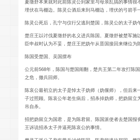
夏徵舒本来就对此前陈灵公到家里与母亲乱搞的事情很
埋伏在马棚边。陈灵公酒后来到马棚边，埋伏的弓箭手
陈灵公死后，孔宁与仪行父逃到楚国，陈灵公的太子妫
楚庄王以讨伐夏徵舒的名义进兵陈国。夏徵舒被楚军施
臣申叔时认为不妥，楚庄王把妫午从晋国接回来继位为
陈国受楚国、吴国摆布
公元前568年，陈国与楚国闹翻，楚共王第二年攻打陈
之危，撤兵回师。
陈哀公最初立的太子是悼太子妫师（妫偃师），但后来
子过照顾。陈哀公年老生病后，招杀掉妫师，把妫留立
吊自杀。
招把妫留立为国君，是为陈君留。陈国派使者去楚国报
王诉说招杀太子并逼死陈哀公的事情。
楚灵王派公子弃疾带兵讨伐陈国，陈君留逃往郑国。楚