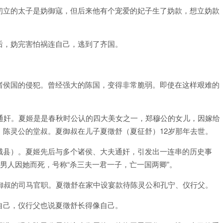
初立的太子是妫御寇，但后来他有个宠爱的妃子生了妫款，想立妫款
后，妫完害怕祸连自己，逃到了齐国。
诸侯国的侵犯。曾经强大的陈国，变得非常脆弱。即使在这样艰难的
通奸。夏姬是是春秋时公认的四大美女之一，郑穆公的女儿，因嫁给
陈灵公的堂叔。夏御叔在儿子夏徵舒（夏征舒）12岁那年去世。
城县）。夏姬先后与多个诸侯、大夫通奸，引发出一连串的历史事
个男人因她而死，号称“杀三夫一君一子，亡一国两卿”。
御叔的司马官职。夏徵舒在家中设宴款待陈灵公和孔宁、仪行父。
自己，仪行父也说夏徵舒长得像自己。