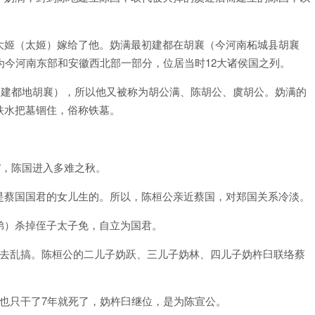
大姬（太姬）嫁给了他。妫满最初建都在胡襄（今河南柘城县胡襄
为今河南东部和安徽西北部一部分，位居当时12大诸侯国之列。
期建都地胡襄），所以他又被称为胡公满、陈胡公、虞胡公。妫满的
铁水把墓锢住，俗称铁墓。
”，陈国进入多难之秋。
是蔡国国君的女儿生的。所以，陈桓公亲近蔡国，对郑国关系冷淡。
弟）杀掉侄子太子免，自立为国君。
国去乱搞。陈桓公的二儿子妫跃、三儿子妫林、四儿子妫杵臼联络蔡
也只干了7年就死了，妫杵臼继位，是为陈宣公。