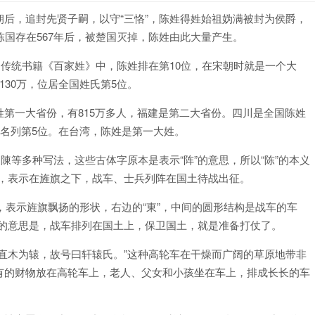
后，追封先贤子嗣，以守“三恪”，陈姓得姓始祖妫满被封为侯爵，
陈国存在567年后，被楚国灭掉，陈姓由此大量产生。
国传统书籍《百家姓》中，陈姓排在第10位，在宋朝时就是一个大
30万，位居全国姓氏第5位。
第一大省份，有815万多人，福建是第二大省份。四川是全国陈姓
中名列第5位。在台湾，陈姓是第一大姓。
陳等多种写法，这些古体字原本是表示“阵”的意思，所以“陈”的本义
通的，表示在旌旗之下，战车、士兵列阵在国土待战出征。
），表示旌旗飘扬的形状，右边的“東”，中间的圆形结构是战车的车
”字的意思是，战车排列在国土上，保卫国土，就是准备打仗了。
直木为辕，故号曰轩辕氏。”这种高轮车在干燥而广阔的草原地带非
有的财物放在高轮车上，老人、父女和小孩坐在车上，排成长长的车