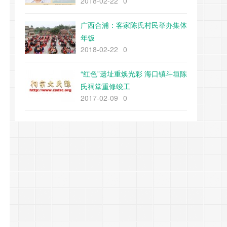
2018-02-22
0
广西合浦：客家陈氏村民举办集体
年饭
2018-02-22
0
“红色”遗址重焕光彩 海口镇斗垣陈
氏祠堂重修竣工
2017-02-09
0