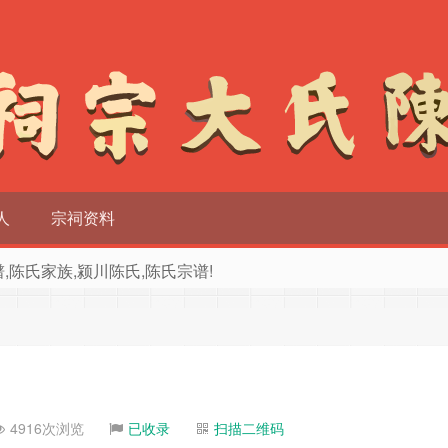
人
宗祠资料
族谱,陈氏家族,颍川陈氏,陈氏宗谱!
4916次浏览
已收录
扫描二维码