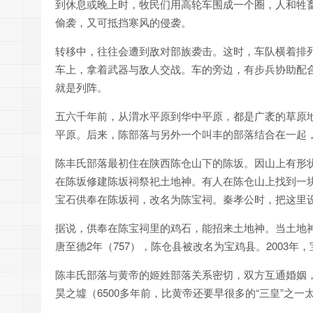
到休息或晚上时，牧民们用高轮车围成一个圈，人和牲
偷袭，又可抵挡寒风的侵袭。
转移中，往往会遭到敌对部族袭击。这时，车队横着排
车上，拿着武器与敌人交战。车的旁边，有步兵协助配
就是列阵。
五六千年前，从渭水平原到华中平原，都是广袤的草原
平原。后来，陈部落与另外一个叫丰的部落结合在一起
陈丰氏部落最初住在陕西陈仓山下的陈坂。因山上有形
在陈坂修建陈坂祠祭祀土地神。有人在陈仓山上找到一
宝石供奉在陈坂祠，改名为陈宝祠。秦孝公时，把这里
据说，供奉在陈宝祠里的鸡石，能招来土地神。当土地
唐至德2年（757），陈仓县被改名为宝鸡县。2003
陈丰氏部落与黄帝的姬姓部落关系密切，双方互通婚姻
昊之墟（6500多年前，比黄帝还要早很多的“三皇”之