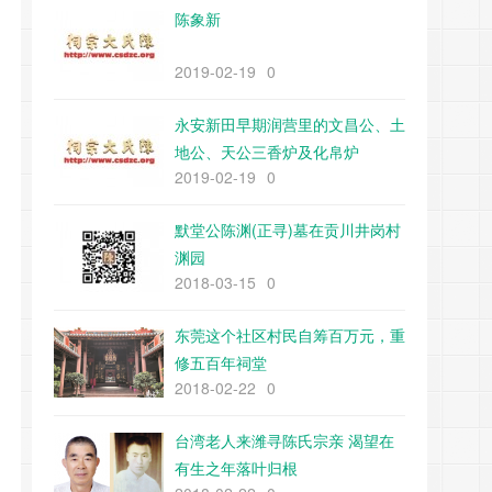
陈象新
2019-02-19
0
永安新田早期润营里的文昌公、土
地公、天公三香炉及化帛炉
2019-02-19
0
默堂公陈渊(正寻)墓在贡川井岗村
渊园
2018-03-15
0
东莞这个社区村民自筹百万元，重
修五百年祠堂
2018-02-22
0
台湾老人来潍寻陈氏宗亲 渴望在
有生之年落叶归根