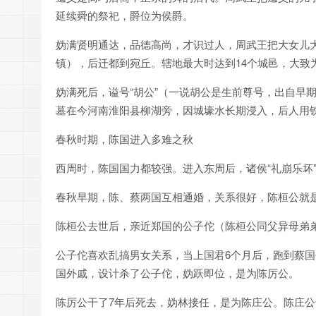
延续舜的祭祀，爵位为侯爵。
妫满贤明通达，品德高尚，才识过人，周武王把大女儿
镇），后迁都到宛丘。辖地最大时达到14个城邑，大致
妫满死后，谥号“胡公”（一说胡公是生前尊号，出自早
墓在今河南淮阳县柳湖旁，因城壕水长期浸入，后人用
春秋时期，陈国进入多难之秋
西周时，陈国国力都较强。进入东周后，诸侯“礼崩乐坏
春秋早期，陈、蔡两国互相通婚，关系很好，陈桓公就
陈桓公去世后，亲近郑国的公子佗（陈桓公同父异母弟
公子佗喜欢乱搞男女关系，当上国君6个月后，跑到蔡
国外戚，设计杀了公子佗，妫跃即位，是为陈厉公。
陈厉公干了7年后死去，妫林接任，是为陈庄公。陈庄公