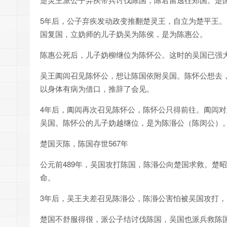
5年后，公子弃疾发动政变推翻楚灵王，自立为楚平王
国复国，立妫师的儿子妫吴为陈侯，是为陈惠公。
陈惠公死后，儿子妫柳继位为陈怀公。这时的吴国已强
吴王阖闾召见陈怀公，想让陈国依附吴国。陈怀公想去
以身体有病为借口，推辞了会见。
4年后，阖闾再次召见陈怀公，陈怀公只得前往。阖闾
吴国。陈怀公的儿子妫越继位，是为陈湣公（陈闵公）
楚国灭陈，陈国存世567年
公元前489年，吴国攻打陈国，陈湣公向楚国求救。楚
命。
3年后，吴王夫差召见陈湣公，陈湣公害怕被吴国攻打
楚国不舒服得很，派公子结讨伐陈国，吴国也派兵救陈