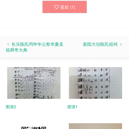
喜欢 (
1
)
长乐陈氏丙申年公祭华夏圣
新阳大坋陈氏祖祠
祖舜帝大典
图谱2
图谱1