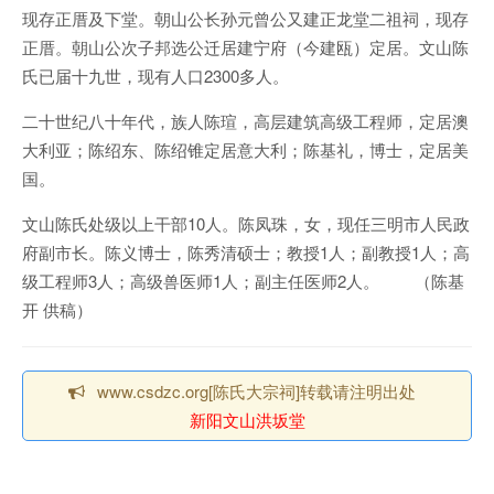
现存正厝及下堂。朝山公长孙元曾公又建正龙堂二祖祠，现存
正厝。朝山公次子邦选公迁居建宁府（今建瓯）定居。文山陈
氏已届十九世，现有人口2300多人。
二十世纪八十年代，族人陈瑄，高层建筑高级工程师，定居澳
大利亚；陈绍东、陈绍锥定居意大利；陈基礼，博士，定居美
国。
文山陈氏处级以上干部10人。陈凤珠，女，现任三明市人民政
府副市长。陈义博士，陈秀清硕士；教授1人；副教授1人；高
级工程师3人；高级兽医师1人；副主任医师2人。 （陈基
开 供稿）
www.csdzc.org[陈氏大宗祠]转载请注明出处
新阳文山洪坂堂