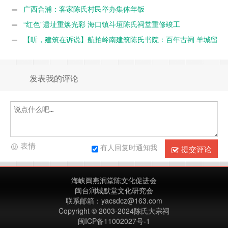
广西合浦：客家陈氏村民举办集体年饭
“红色”遗址重焕光彩 海口镇斗垣陈氏祠堂重修竣工
【听，建筑在诉说】航拍岭南建筑陈氏书院：百年古祠 羊城留
芳
发表我的评论
表情
有人回复时通知我
提交评论
海峡闽燕润堂陈文化促进会
闽台润城默堂文化研究会
联系邮箱：yacsdcz@163.com
Copyright © 2003-2024陈氏大宗祠
闽ICP备11002027号-1