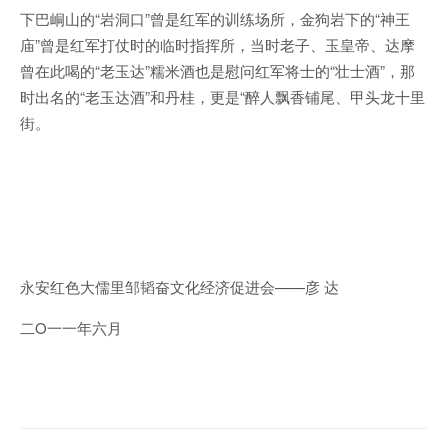
下巴峒山的“岩洞口”曾是红军的训练场所，金狗岩下的“神王
庙”曾是红军打仗时的临时指挥所，当时老子、玉皇帝、达摩
曾在此喝的“老玉达”糯米酒也是慰问红军将士的“壮士酒”，那
时出名的“老玉达酒”和丹桂，更是“醉人飘香铺尾、甲头龙十里
街。
永安红色大儒里邹韬奋文化经济促进会——彦 达
二O一一年六月