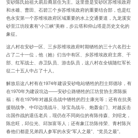
安砂陈氏始祖大易后裔居住为主。这里曾是安砂区苏维埃政府
和水碓、曹田、石碧三个乡苏维埃政府的重要结合部，也是红
色永安第一个苏维埃政府区域重要的水上交通要道，九龙溪安
砂至江坊段素有“小三峡”美称，步云塔和仰山塔是历史文化的
象征。
这八村在安砂一区、三乡苏维埃政府时期牺牲的三十六名烈士
占了二十一位，他（她）们当中有区、乡苏维埃政府主席、干
部、红军战士、赤卫队员、游击队员，这八村在全镇随红军长
征二十五人中占了十人。
解放后这八村有在1974年建设安砂电站牺牲的烈士郑德珍，有
在1970年为建设坑边——安砂公路牺牲的江坊贫协主席陈振
福；有在1979年对越反击战中牺牲的烈士康光等；还有在抗美
援朝战争、中印边境战斗、珍宝岛战斗、炮轰金门、对越反击
出国作战的退伍老兵，现仍在不同岗位的有陈传森、刘绍龙，
陈忠旺，邱位光、邱加富等人；还有象江坊陈传荣、青村陈兴
春他们都是兄弟四人参军的永安“军人之最”、“党员之最”。