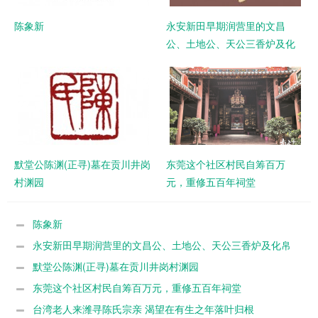
陈象新
永安新田早期润营里的文昌
公、土地公、天公三香炉及化
帛炉
默堂公陈渊(正寻)墓在贡川井岗
东莞这个社区村民自筹百万
村渊园
元，重修五百年祠堂
陈象新
永安新田早期润营里的文昌公、土地公、天公三香炉及化帛
炉
默堂公陈渊(正寻)墓在贡川井岗村渊园
东莞这个社区村民自筹百万元，重修五百年祠堂
台湾老人来潍寻陈氏宗亲 渴望在有生之年落叶归根