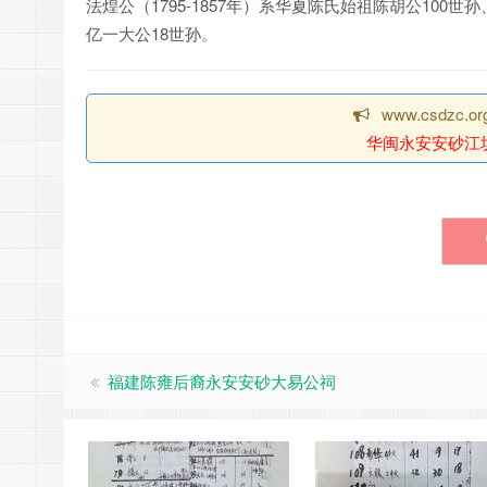
法煌公（1795-1857年）系华夏陈氏始祖陈胡公100
亿一大公18世孙。
www.csdzc
华闽永安安砂江
福建陈雍后裔永安安砂大易公祠