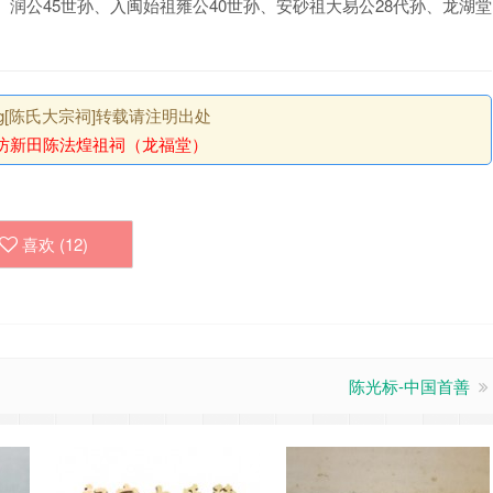
世孙、润公45世孙、入闽始祖雍公40世孙、安砂祖大易公28代孙、龙湖堂
.org[陈氏大宗祠]转载请注明出处
坊新田陈法煌祖祠（龙福堂）
喜欢 (
12
)
陈光标-中国首善