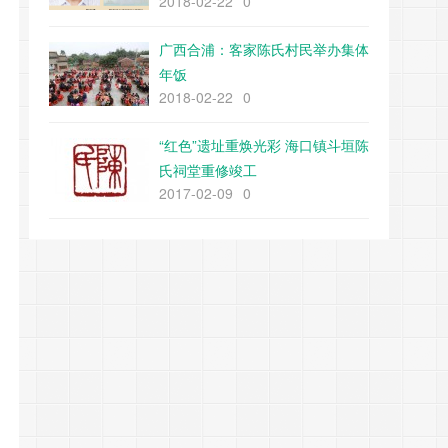
2018-02-22
0
广西合浦：客家陈氏村民举办集体
年饭
2018-02-22
0
“红色”遗址重焕光彩 海口镇斗垣陈
氏祠堂重修竣工
2017-02-09
0