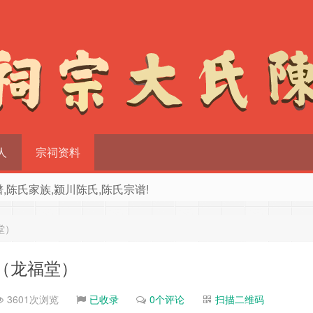
人
宗祠资料
族谱,陈氏家族,颍川陈氏,陈氏宗谱!
堂）
（龙福堂）
3601次浏览
已收录
0个评论
扫描二维码