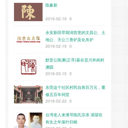
陈象新
2019-02-19
0
永安新田早期润营里的文昌公、土
地公、天公三香炉及化帛炉
2019-02-19
0
默堂公陈渊(正寻)墓在贡川井岗村
渊园
2018-03-15
0
东莞这个社区村民自筹百万元，重
修五百年祠堂
2018-02-22
0
台湾老人来潍寻陈氏宗亲 渴望在
有生之年落叶归根