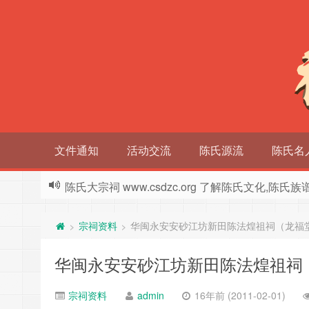
文件通知
活动交流
陈氏源流
陈氏名
陈氏大宗祠 www.csdzc.org 了解陈氏文化,陈氏
宗祠资料
华闽永安安砂江坊新田陈法煌祖祠（龙福
>
>
华闽永安安砂江坊新田陈法煌祖祠
宗祠资料
admin
16年前 (2011-02-01)