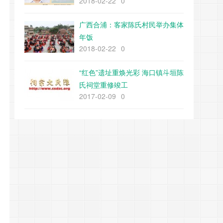
2018-02-22
0
广西合浦：客家陈氏村民举办集体
年饭
2018-02-22
0
“红色”遗址重焕光彩 海口镇斗垣陈
氏祠堂重修竣工
2017-02-09
0