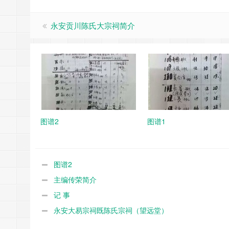
永安贡川陈氏大宗祠简介
图谱2
图谱1
图谱2
主编传荣简介
记 事
永安大易宗祠既陈氏宗祠（望远堂）