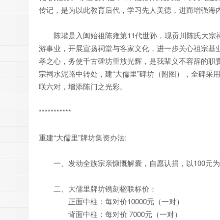
传记，是为以此教育后代，学习先人美德，进而增强海
陈瓘是入闽始祖陈雍第11代世孙，现贡川陈氏大宗祠
游事业，开展宣扬祠堂与客家文化，进一步关心祖宗基
孝之心，务使千古碑坊重放光辉，是我辈义不容辞的职
宗祠水泥路中转处，建“大儒里”碑坊（附图），全碑采
联六对，增添陈门之光彩。
***********
重建“大儒里”牌坊集资办法:
一、发动全族宗亲慷慨解囊，自愿认捐，以100元为
二、大儒里牌坊镌刻楹联标价：
正面中柱：每对价10000元（一对）
背面中柱：每对价 7000元（一对）