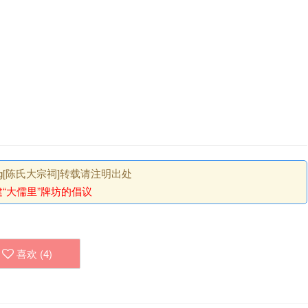
.org[陈氏大宗祠]转载请注明出处
“大儒里”牌坊的倡议
喜欢 (
4
)