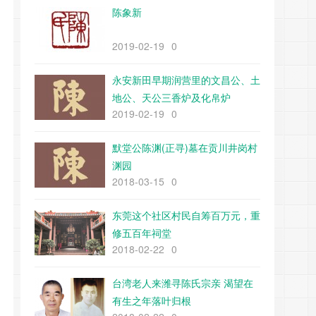
陈象新
2019-02-19
0
永安新田早期润营里的文昌公、土
地公、天公三香炉及化帛炉
2019-02-19
0
默堂公陈渊(正寻)墓在贡川井岗村
渊园
2018-03-15
0
东莞这个社区村民自筹百万元，重
修五百年祠堂
2018-02-22
0
台湾老人来潍寻陈氏宗亲 渴望在
有生之年落叶归根