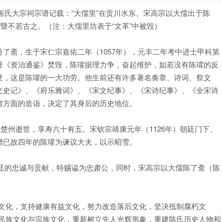
陈氏大宗祠宗谱记载：“大儒里”在贡川水东。宋高宗以大儒出于陈
暨不若古之。（注：大儒里坊表于“文革”中被毁）
斋，生于宋仁宗嘉佑二年（1057年），元丰二年考中进士甲科第
著《资治通鉴》焚毁，陈瓘据理力争，奋起维护，如若没有陈瓘的反
世，这是陈瓘的一大功劳。他生前还有许多著名奏章、诗词、祭文
文史记》、《府乐雅词》、《宋文纪事》、《宋诗纪事》、《全宋诗
诸方面的造诣，决定了其身后的历史地位。
楚州逝世，享寿六十有五。宋钦宗靖康元年（1126年）朝廷门下、
赠已故四年的陈瓘为谏议大夫，以示昭雪。
朝廷的忠诚与贡献，特赐谥为忠肃公，同时，宋高宗以大儒陈了斋（陈
。
文化，支持健康有益文化，努力改造落后文化，坚决抵制腐朽文
扬民族文化与宗族文化，重新树立先人光辉形象，重建陈氏历史人物和