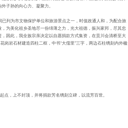
内外子孙的向心力、凝聚力。
已列为市文物保护单位和旅游景点之一，时值政通人和，为配合旅
业，为美化祖乡圣地尽一份绵薄之力，光大祖德，振兴家邦，尽其忠
责，因此，我全族宗亲决定以自愿捐款方式集资，在贡川会清桥至大
用花岗岩石材建造四柱二框，中书“大儒里”三字，两边石柱镌刻内外楹
起点，上不封顶，并将捐款芳名镌刻立碑，以流芳百世。