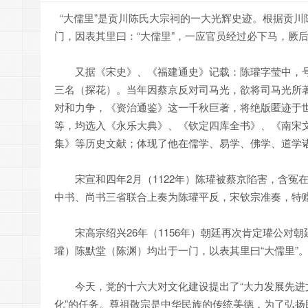
“大儒里”是贡川陈氏大宗祠的一大光辉史迹。根据贡川
门，因表其里曰：“大儒里”，一应官员经过必下马，厥后
又据《宋史》、《福建通史》记载：陈瓘字莹中，号了
三名（探花）。当年因蔡京反对司马光，欲将司马光所
对和力争，《资治通鉴》这一千秋巨著，将绝版匿迹于
等，均选入《永乐大典》、《钦定四库全书》、《南宋
集》等历史文献；体现了他在儒学、易学、佛学、道学
宋宣和四年2月（1122年）陈瓘被蔡京陷害，含冤在
中书、尚书三省联合上奏为陈瓘平反，宋钦宗准奏，特
宋高宗绍兴26年（1156年）朝廷再次肯定瓘公对
瓘）陈默堂（陈渊）均出于一门，以表其里曰“大儒里”
今天，党的十六大对文化建设提出了“大力发展先进
化”的任务。尊祖敬宗是中华民族的传统美德，为了弘