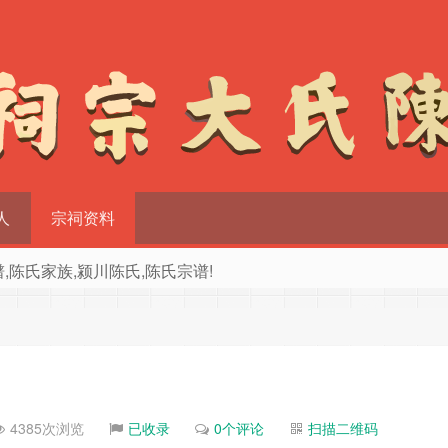
人
宗祠资料
族谱,陈氏家族,颍川陈氏,陈氏宗谱!
4385次浏览
已收录
0个评论
扫描二维码