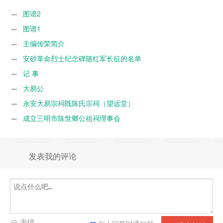
图谱2
图谱1
主编传荣简介
安砂革命烈士纪念碑随红军长征的名单
记 事
大易公
永安大易宗祠既陈氏宗祠（望远堂）
成立三明市陈世卿公祖祠理事会
发表我的评论
表情