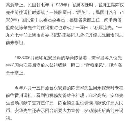
高悬堂上。民国廿七年（1938年）省府内迁时，省府主席陈仪
先生前往谒祖时赠献了一块牌匾曰：“群英”；；民国廿八年（1
939年）国民党中央委员会委员，福建省党部主任，闽浙两省
监察使陈肇先生前往谒祖时也赠献了一匾曰：“积厚流光。”一
九六七年任上海市市委书记陈丕显同志曾托其侄儿陈而甭同志
前来祭祖。
1983年6月旅印尼安溪籍的华裔陈基港，陈宋昌等八位先
生托国内安溪后裔前来祭祖赠献一匾曰：“雍穆宗风”。现均高
悬于堂上。
今年八月十五日旅台永安籍的陈安华先生回永探亲时专程
前往贡川谒祖，看到祖祠修复得雄伟壮观，非常高兴。安华先
生当场捐献了壹万伍仟元，陈金德先生也慷慷捐献贰仟元人民
币。安华先生还表示回台后要大力宣传，发动陈氏后裔前来谒
祖。