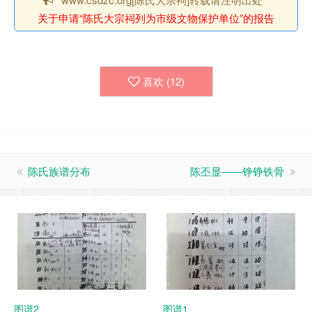
关于申请“陈氏大宗祠列为市级文物保护单位”的报告
喜欢 (
12
)
陈氏族谱分布
陈丕显——铮铮铁骨
图谱2
图谱1