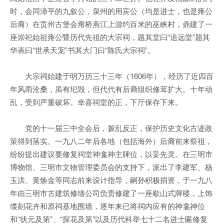
时，会同漳平的九叙公，泉州的用宾公（均是进士，也是雍公
后裔）在贡州古堡会甭桥燕江上游约百米的巫峡村，鼎建了一
座崇祀始祖雍公暨历代先祖的大宗祠，题其堂曰“追远堂”题其
华表曰“世承天宠”书其大门曰“陈氏大宗祠”。
大宗祠始建于明万历三十三年（1606年），经历了近四百
年风雨沧桑，虽有圯毁，但代代有后裔组织修茸扩大。十年动
乱，受到严重破坏。幸喜祠堂的正，下厅保存下来。
党的十一届三中全会后，拨乱反正，保护历史文化古迹政
策得到落实。一九八二年后各地（包括海外）后裔前来祭祖，
纷纷提出建议要修复祠堂神龛神主牌位，以妥先灵。在三明市
博物馆、三明市文物管理委员会的支持下，派出了李建军、杨
玉洪、黄焕金等同志前来设计指导，嗣孙积极捐资，于一九八
年由三明市古建筑修缮公司负责修建了一座歇山式牌楼，上饰
缕刻花卉和原祠基地围墙，逐年来已将祠内应有的神龛神位
和“状元及第”、“探花及第”以及历代科举七十二名进士匾修复