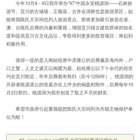
今年10月8－9日我市举办“97”中国永安桃源洞——石林旅
游节。贡川的古城墙，正顺庙，古井会清桥也是旅游景区，如
能将我陈氏大宗祠也列入旅游景点。那将更加吸引旅居在港、
澳、台陈氏后裔的兴趣和重视，增国贡川镇古建筑群体的知名
度和提高贡川古文化品位，争取得到更多的投资项目，将起到
积极作用。
值得一提的是入闽始祖唐中丞雍公的后裔遍及海内外，户
口之繁，人文之盛又以闽疆为最。始祖雍公以下十余代的祖坟
均在贡川附近，年年后裔都有祭扫（距今1256年）。桃源洞的
开辟者陈源湛公的坟墓亦在上坪乡的铜盘村附件，后裔每年10
月2日祭扫。桃源洞为我市创造了取之不尽的财富。
希望市政府引起重视能把陈氏大宗祠列为市级文物保护单
位为盼！
www.csdzc.org[陈氏大宗祠]转载请注明出处