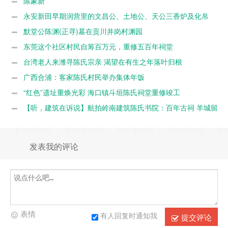
陈象新
永安新田早期润营里的文昌公、土地公、天公三香炉及化帛
炉
默堂公陈渊(正寻)墓在贡川井岗村渊园
东莞这个社区村民自筹百万元，重修五百年祠堂
台湾老人来潍寻陈氏宗亲 渴望在有生之年落叶归根
广西合浦：客家陈氏村民举办集体年饭
“红色”遗址重焕光彩 海口镇斗垣陈氏祠堂重修竣工
【听，建筑在诉说】航拍岭南建筑陈氏书院：百年古祠 羊城留
芳
发表我的评论
表情
有人回复时通知我
提交评论