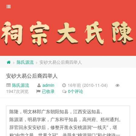
陈氏源流
安砂大易公后裔四举人
>
>
安砂大易公后裔四举人
陈氏源流
admin
16年前 (2010-11-04)
1947次浏览
已收录
0个评论
陈隆，明文林郎广东朝阳知县，江西安远知县。
陈源湛，明易学家，广东和平知县，高州府、梧州通判。
辞官回永安安砂后，修整开凿永安桃源洞“一线天”，堪
称“中华之最、世界之冠”，并题名“桃源洞口”和七律诗一