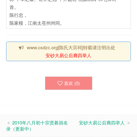
首。
陈行忠，
陈家模，江南太苍州州同。
www.csdzc.org[陈氏大宗祠]转载请注明出处
安砂大易公后裔四举人
喜欢 (
0
)
2010年八月初十宗贤募捐名
安砂大易公后裔四举人
录（更新中）