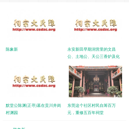
陈象新
永安新田早期润营里的文昌
公、土地公、天公三香炉及化
帛炉
默堂公陈渊(正寻)墓在贡川井岗
东莞这个社区村民自筹百万
村渊园
元，重修五百年祠堂